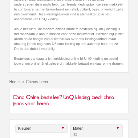
onderstrepen die jij nodig hebt. Een trendy kledingstuk, die zeer makkelijk
te combineren is met bijvoorbeeld een shirt, colbert, basic of wellicht zelfs
een overhemd. Deze kledingstukken vind u allemaal terug in het
assortiment van UniQ kleding.
Als je besluit nu de mooiste chinos online te bestellen bij UniQ kleding is
het raadzaam je aan te melden voor onze nieuwsbrief. Hiermee blijf je niet
alleen op de hoogte van al het nieuws over ons kledingaanbod, maar
ontvang je ook nog eens € 5 euro korting op een aankoop naar keuze.
Dat is dus dubbel voordelig!
Bestel dus vandaag la je merkkleding online bij UniQ kleding en bestel
jouw chino online. Snel geleverd, makkelijk betaald en klaar om te dragen.
Home
>
Chinos-heren
Chino Online bestellen? UniQ kleding biedt chino
jeans voor heren
Kleuren
Maten
32
x