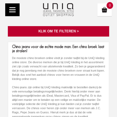
0
KLIK OM TE FILTEREN >
Chino jeans voor de echte mode man. Een chino broek laat
je stralen!
De mooiste chino broeken online vindt je zonder twijfel bij de UniQ kleding
online store. De diverse merken die je bij UniQ kleding in het assortiment
ziet zijn zoals verwacht van uitstekende kwaliteit. Zo ben je gegarandeerd
dat je nog jarenlang met de mooiste chino broeken over straat kunt lopen.
Bekijk dus snel het aanbod chinos voor heren en vrouwen in de UniQ
kleding online store.
Chino jeans zijn online bij UniQ kleding makkelijk te bestellen dankzij de
vele eenvoudige betalingsmogelijkheden. Denk hierbij onder meer aan
betalingsmogelijkheden als iDeal, Mastercard, Visa of PayPal. Er is dus
altijd een manier om te betalen op een veilige en makkelijke manier. De
veelzijdige selectie die UniQ kleding je kan bieden zal je zonder twijfel
verrassen. De chinos voor heren zijn onder meer van merken als J.C.
Rags, Pepe Jeans en Guess. Hieruit merk je dus al dat de vele
aansprekende topmerken onze chinos sieren en de kwaliteit