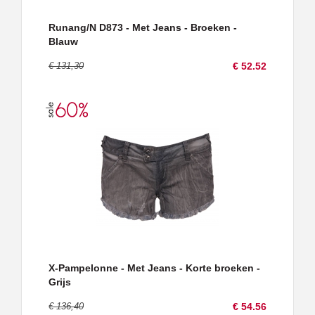
Runang/N D873 - Met Jeans - Broeken -
Blauw
€ 131,30
€ 52.52
X-Pampelonne - Met Jeans - Korte broeken -
Grijs
€ 136,40
€ 54.56