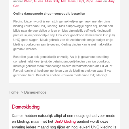
andere
Phard
,
Guess
,
Miss Sixty
,
Met Jeans
,
Dept
,
Pepe Jeans
en
Amy
Gee
.
Online damesmode shop - eenvoudig bestellen
Kleding kiezen wordt je een stuk gemakkelijker gemaakt met de ruime
kleding keuze van UniQ kleding. Kies simpelweg je eigen stijl, neem een
kijkje naar de voordelige prijzen en kies uiteindelijk zelf welk kledingstijl
precies in jou persoonlijke stijl. Ook voor goedkope damesmode kun je bij
UniQ goed slagen. Maak gebruik van de zoekfunctie om je budget en je
kleding voorkeuren aan te geven. Kleding vinden kan je niet makkelijker
gemaakt worden.
Bestellen gaat ook gemakkelijk en veilig. Als je je gewenste bestelling
compleet hebt kiest je uit de betalingsmogelijkheden van jou voorkeur.
Indien je gebruik maakt van veilige directe betaalmethoden als iDEAL of
Paypal, dan je al heel snel genieten van de kledingsstukken waar jij van
gedroomd hebt. Bestel nu snel de vrouwen mode van UniQ kleding!
Home
>
Dames-mode
Dameskleding
Dames hebben natuurlijk altijd al een neusje gehad voor mode
en kleding, maar met het
UniQ kleding
aanbod wordt deze
ervaring iedere maand nog rijker en nog leuker! UniQ kleding is