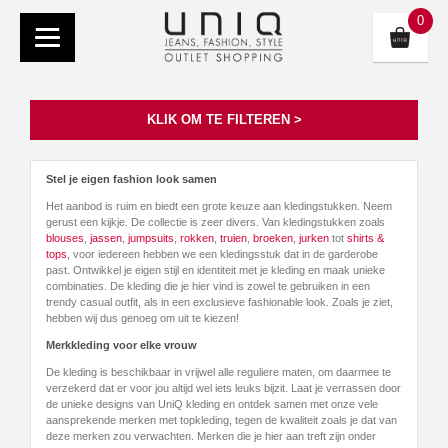
0
KLIK OM TE FILTEREN >
Stel je eigen fashion look samen
Het aanbod is ruim en biedt een grote keuze aan kledingstukken. Neem
gerust een kijkje. De collectie is zeer divers. Van kledingstukken zoals
blouses
,
jassen
,
jumpsuits
,
rokken
,
truien
,
broeken
,
jurken
tot
shirts &
tops
, voor iedereen hebben we een kledingsstuk dat in de garderobe
past. Ontwikkel je eigen stijl en identiteit met je kleding en maak unieke
combinaties. De kleding die je hier vind is zowel te gebruiken in een
trendy casual outfit, als in een exclusieve fashionable look. Zoals je ziet,
hebben wij dus genoeg om uit te kiezen!
Merkkleding voor elke vrouw
De kleding is beschikbaar in vrijwel alle reguliere maten, om daarmee te
verzekerd dat er voor jou altijd wel iets leuks bijzit. Laat je verrassen door
de unieke designs van UniQ kleding en ontdek samen met onze vele
aansprekende merken met topkleding, tegen de kwaliteit zoals je dat van
deze merken zou verwachten. Merken die je hier aan treft zijn onder