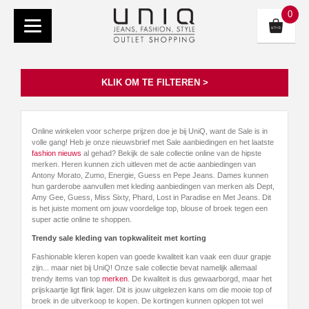
0
KLIK OM TE FILTEREN >
Online winkelen voor scherpe prijzen doe je bij UniQ, want de Sale is in
volle gang! Heb je onze nieuwsbrief met Sale aanbiedingen en het laatste
fashion nieuws
al gehad? Bekijk de sale collectie online van de hipste
merken. Heren kunnen zich uitleven met de actie aanbiedingen van
Antony Morato, Zumo, Energie, Guess en Pepe Jeans. Dames kunnen
hun garderobe aanvullen met kleding aanbiedingen van merken als Dept,
Amy Gee, Guess, Miss Sixty, Phard, Lost in Paradise en Met Jeans. Dit
is het juiste moment om jouw voordelige top, blouse of broek tegen een
super actie online te shoppen.
Trendy sale kleding van topkwaliteit met korting
Fashionable kleren kopen van goede kwaliteit kan vaak een duur grapje
zijn... maar niet bij UniQ! Onze sale collectie bevat namelijk allemaal
trendy items van top
merken
. De kwaliteit is dus gewaarborgd, maar het
prijskaartje ligt flink lager. Dit is jouw uitgelezen kans om die mooie top of
broek in de uitverkoop te kopen. De kortingen kunnen oplopen tot wel