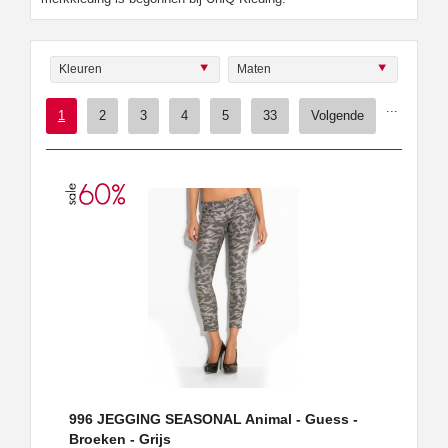
Kleuren
Maten
...
1
2
3
4
5
33
Volgende
996 JEGGING SEASONAL Animal - Guess -
Broeken - Grijs