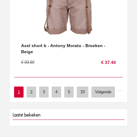
Axel short b - Antony Morato - Broeken -
Beige
€ 93,50
€ 37.40
...
1
2
3
4
5
33
Volgende
Laatst bekeken