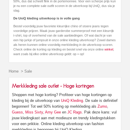
50%, dus dat scheelt flink in de portemonnee. Voor een scherpe prijs kun
je nu een complete sale outfit scoren in de uitverkoop bij UniQ, dus sla je
slag.
De UniQ kleding uitverkoop is in volle gang
Bestel voordelig jouw favoriete kleurrijke chino of stoere jeans tegen
voordelige prijzen. Maak jouw garderobe summerproof met een kleurrijk
t-shirt, top of overhemd van de sale aanbiedingen. Of wat dacht je van
een hip jurkje of jumpsuit in onze online kleding uitverkoop? Zowel dames
als heren kunnen online voordelig merkkleding in de uitverkoop scoren.
Check online de korting op kleding en bestel snel via onze online
winkel
,
want zoals bij elke online uitverkoop geldt: op = op!
Home
>
Sale
Merkkleding sale outlet - Hoge kortingen
Shoppen met hoge korting? Profiteer van hoge kortingen op
kleding bij de uitverkoop van
UniQ Kleding
. De sale is definitief
begonnen! Tot wel 50% korting op merkkleding als
Zumo
,
Guess
,
Miss Sixty
,
Amy Gee
en
JC Rags
. Pak deze kans: vul
jouw kledingkast aan met modieuze en trendy kledingstukken
voor een prikkie. Online kleding uitverkoop van fashion
merkkleding is begonnen bij UniQ Kleding.