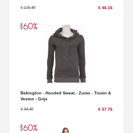
€ 115,40
€ 46.16
Bekington - Hooded Sweat - Zumo - Truien &
Vesten - Grijs
€ 94,40
€ 37.76