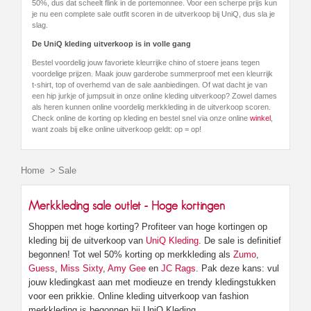
50%, dus dat scheelt flink in de portemonnee. Voor een scherpe prijs kun
je nu een complete sale outfit scoren in de uitverkoop bij UniQ, dus sla je
slag.
De UniQ kleding uitverkoop is in volle gang
Bestel voordelig jouw favoriete kleurrijke chino of stoere jeans tegen
voordelige prijzen. Maak jouw garderobe summerproof met een kleurrijk
t-shirt, top of overhemd van de sale aanbiedingen. Of wat dacht je van
een hip jurkje of jumpsuit in onze online kleding uitverkoop? Zowel dames
als heren kunnen online voordelig merkkleding in de uitverkoop scoren.
Check online de korting op kleding en bestel snel via onze online
winkel
,
want zoals bij elke online uitverkoop geldt: op = op!
Home
>
Sale
Merkkleding sale outlet - Hoge kortingen
Shoppen met hoge korting? Profiteer van hoge kortingen op
kleding bij de uitverkoop van
UniQ Kleding
. De sale is definitief
begonnen! Tot wel 50% korting op merkkleding als
Zumo
,
Guess
,
Miss Sixty
,
Amy Gee
en
JC Rags
. Pak deze kans: vul
jouw kledingkast aan met modieuze en trendy kledingstukken
voor een prikkie. Online kleding uitverkoop van fashion
merkkleding is begonnen bij UniQ Kleding.