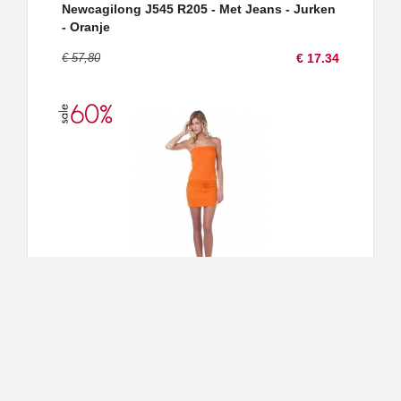
Newcagilong J545 R205 - Met Jeans - Jurken
- Oranje
€ 57,80
€ 17.34
182 Player J100 - Met Jeans - Jurken - Oranje
€ 62,90
€ 25.16