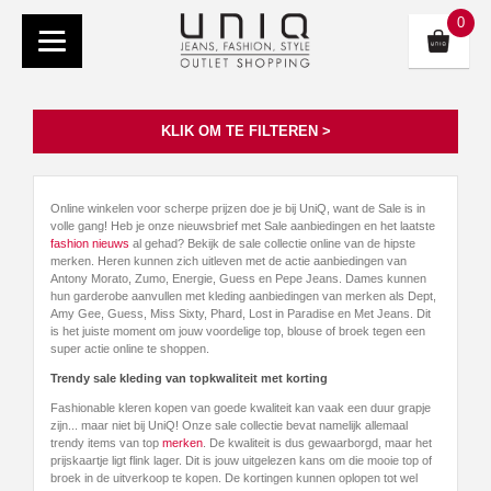
0
KLIK OM TE FILTEREN >
Online winkelen voor scherpe prijzen doe je bij UniQ, want de Sale is in
volle gang! Heb je onze nieuwsbrief met Sale aanbiedingen en het laatste
fashion nieuws
al gehad? Bekijk de sale collectie online van de hipste
merken. Heren kunnen zich uitleven met de actie aanbiedingen van
Antony Morato, Zumo, Energie, Guess en Pepe Jeans. Dames kunnen
hun garderobe aanvullen met kleding aanbiedingen van merken als Dept,
Amy Gee, Guess, Miss Sixty, Phard, Lost in Paradise en Met Jeans. Dit
is het juiste moment om jouw voordelige top, blouse of broek tegen een
super actie online te shoppen.
Trendy sale kleding van topkwaliteit met korting
Fashionable kleren kopen van goede kwaliteit kan vaak een duur grapje
zijn... maar niet bij UniQ! Onze sale collectie bevat namelijk allemaal
trendy items van top
merken
. De kwaliteit is dus gewaarborgd, maar het
prijskaartje ligt flink lager. Dit is jouw uitgelezen kans om die mooie top of
broek in de uitverkoop te kopen. De kortingen kunnen oplopen tot wel