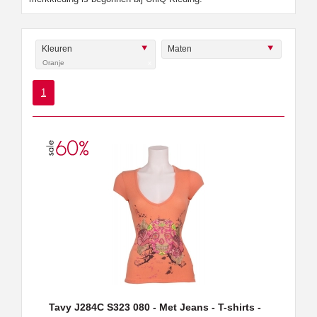
Kleuren
Maten
Oranje
x
1
Tavy J284C S323 080 - Met Jeans - T-shirts -