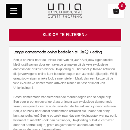
0
KLIK OM TE FILTEREN >
Lange damesmode online bestellen bij UniQ kleding
Ben je op zoek naar de unieke look van dit jaar? Stel jouw eigen unieke
kledingstijl samen door een selectie te maken uit de vele exclusieve
damesmode artikelen binnen Uniqkleding.nl. Hier vindt je talloze artikelen
die je vervolgens online kunt bestellen tegen een aantrekkelijke prijs. Wil jij
graag jouw eigen unieke look samenstellen. Maak dan een keuze uit de
vele exclusieve damesmode artikelen binnen het assortiment van
Uniqkleding.nl.
Bestel damesmode van verschillende merken tegen een scherpe prijs.
Een zeer groot en gevarieerd assortiment aan exclusieve damesmode
vraagt om gereduceerde outlet artikelen die betaalbaar zijn voor iedereen.
Ben je op zoek naar outlet damesmode artikelen die u voor een prikje
kunt aanschaffen? Ben je op zoek naar dat ene kledingsstuk wat uw outfit
helemaal af maakt? Zoek dan niet langer, Uniqkleding.nl laat je verbazen
door het aantrekkelijke, grote en gevarieerde aanbod aan outlet
damesmode voor scherpe prijzen.