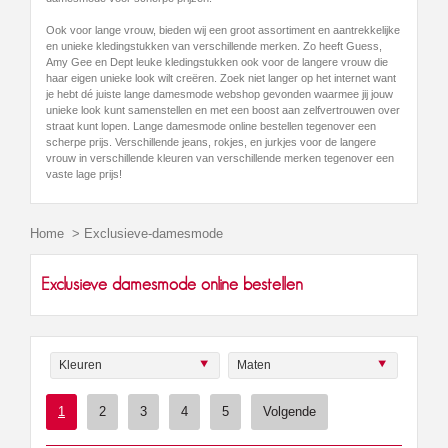
Ook voor lange vrouw, bieden wij een groot assortiment en aantrekkelijke
en unieke kledingstukken van verschillende merken. Zo heeft Guess,
Amy Gee en Dept leuke kledingstukken ook voor de langere vrouw die
haar eigen unieke look wilt creëren. Zoek niet langer op het internet want
je hebt dé juiste lange damesmode webshop gevonden waarmee jij jouw
unieke look kunt samenstellen en met een boost aan zelfvertrouwen over
straat kunt lopen. Lange damesmode online bestellen tegenover een
scherpe prijs. Verschillende jeans, rokjes, en jurkjes voor de langere
vrouw in verschillende kleuren van verschillende merken tegenover een
vaste lage prijs!
Home
>
Exclusieve-damesmode
Exclusieve damesmode online bestellen
Kleuren
Maten
1
2
3
4
5
Volgende