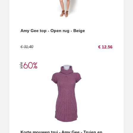
Amy Gee top - Open rug - Beige
€ 31,40
€ 12.56
Korte mouwen trui - Amy Gee - Truien en