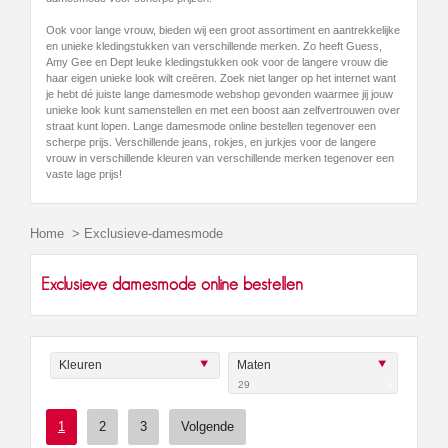
Ook voor lange vrouw, bieden wij een groot assortiment en aantrekkelijke
en unieke kledingstukken van verschillende merken. Zo heeft Guess,
Amy Gee en Dept leuke kledingstukken ook voor de langere vrouw die
haar eigen unieke look wilt creëren. Zoek niet langer op het internet want
je hebt dé juiste lange damesmode webshop gevonden waarmee jij jouw
unieke look kunt samenstellen en met een boost aan zelfvertrouwen over
straat kunt lopen. Lange damesmode online bestellen tegenover een
scherpe prijs. Verschillende jeans, rokjes, en jurkjes voor de langere
vrouw in verschillende kleuren van verschillende merken tegenover een
vaste lage prijs!
Home
>
Exclusieve-damesmode
Exclusieve damesmode online bestellen
Kleuren
Maten
29
x
1
2
3
Volgende