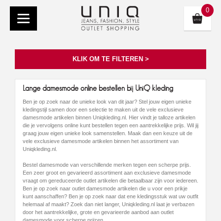
0
KLIK OM TE FILTEREN >
Lange damesmode online bestellen bij UniQ kleding
Ben je op zoek naar de unieke look van dit jaar? Stel jouw eigen unieke
kledingstijl samen door een selectie te maken uit de vele exclusieve
damesmode artikelen binnen Uniqkleding.nl. Hier vindt je talloze artikelen
die je vervolgens online kunt bestellen tegen een aantrekkelijke prijs. Wil jij
graag jouw eigen unieke look samenstellen. Maak dan een keuze uit de
vele exclusieve damesmode artikelen binnen het assortiment van
Uniqkleding.nl.
Bestel damesmode van verschillende merken tegen een scherpe prijs.
Een zeer groot en gevarieerd assortiment aan exclusieve damesmode
vraagt om gereduceerde outlet artikelen die betaalbaar zijn voor iedereen.
Ben je op zoek naar outlet damesmode artikelen die u voor een prikje
kunt aanschaffen? Ben je op zoek naar dat ene kledingsstuk wat uw outfit
helemaal af maakt? Zoek dan niet langer, Uniqkleding.nl laat je verbazen
door het aantrekkelijke, grote en gevarieerde aanbod aan outlet
damesmode voor scherpe prijzen.