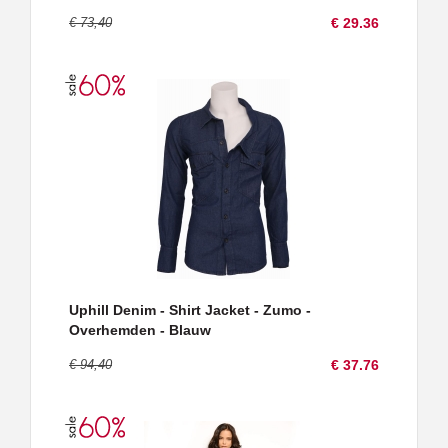
€ 73,40
€ 29.36
Uphill Denim - Shirt Jacket - Zumo -
Overhemden - Blauw
€ 94,40
€ 37.76