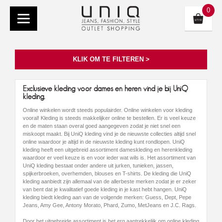
0
KLIK OM TE FILTEREN >
Exclusieve kleding voor dames en heren vind je bij UniQ
kleding.
Online winkelen wordt steeds populairder. Online winkelen voor kleding
vooral! Kleding is steeds makkelijker online te bestellen. Er is veel keuze
en de maten staan overal goed aangegeven zodat je niet snel een
miskoopt maakt. Bij UniQ kleding vind je de nieuwste collecties altijd snel
online waardoor je altijd in de nieuwste kleding kunt rondlopen. UniQ
kleding heeft een uitgebreid assortiment dameskleding en herenkleding
waardoor er veel keuze is en voor ieder wat wils is. Het assortiment van
UniQ kleding bestaat onder andere uit jurken, tunieken, jassen,
spijkerbroeken, overhemden, blouses en T-shirts. De kleding die UniQ
kleding aanbiedt zijn allemaal van de allerbeste merken zodat je er zeker
van bent dat je kwalitatief goede kleding in je kast hebt hangen. UniQ
kleding biedt kleding aan van de volgende merken: Guess, Dept, Pepe
Jeans, Amy Gee, Antony Morato, Phard, Zumo, MetJeans en J.C. Rags.
Door het uitgebreide assortiment is het erg aantrekkelijk om online kleding