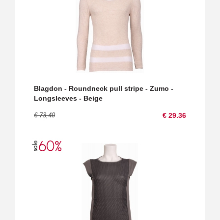
Blagdon - Roundneck pull stripe - Zumo -
Longsleeves - Beige
€ 73,40
€ 29.36