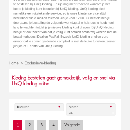
te bestellen bij UniQ kleding. Er zijn nog meer redenen waarom je het
beste je kleding kunt bestellen bij UniQ kleding. UniQ kleding biedt
namelijke een uitstekende service, zo is onze klantenservice altijd
bereikbaar via e-mail en telefoon. Als je voor 12:00 uur besteld heb je
doorgaans je bestelling de volgende werkdag al in huis dus je hoeft nooit
lang te wachten totdat je je nieuwe kleding kunt dragen. Bij UniQ kleding
ben je er ook zeker van dat je veilig kunt betalen omdat wij werken met de
betaalmethodes iDeal en PayPal. Bezoek UniQ kleding snel en zorg
ervoor dat je zomer garderobe compleet is met de leuke tunieken, zomer
jurkjes of T-shirts van UniQ kleding!
Home
>
Exclusieve-kleding
Kleding bestellen gaat gemakkelijk, veilig en snel via
UniQ kleding online.
Kleuren
Maten
XL
x
1
2
3
4
Volgende