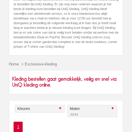
te bestellen bij UniQ kleding. Er zijn nog meer redenen waarom je het
beste je kleding kunt bestellen bij UniQ kleding. UniQ kleding biedt
namelijke een uitstekende service, zo is onze klantenservice altijd
bereikbaar via e-mail en telefoon. Als je voor 12:00 uur besteld heb je
doorgaans je bestelling de volgende werkdag al in huis dus je hoeft nooit
lang te wachten totdat je je nieuwe kleding kunt dragen. Bij UniQ kleding
ben je er ook zeker van dat je veilig kunt betalen omdat wij werken met de
betaalmethodes iDeal en PayPal. Bezoek UniQ kleding snel en zorg
ervoor dat je zomer garderobe compleet is met de leuke tunieken, zomer
jurkjes of T-shirts van UniQ kleding!
Home
>
Exclusieve-kleding
Kleding bestellen gaat gemakkelijk, veilig en snel via
UniQ kleding online.
Kleuren
Maten
33/34
x
1