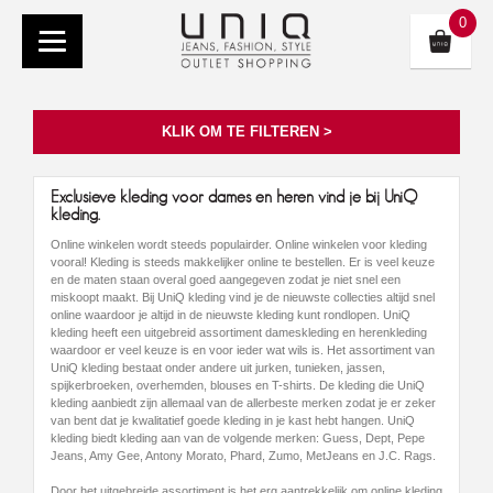
0
KLIK OM TE FILTEREN >
Exclusieve kleding voor dames en heren vind je bij UniQ
kleding.
Online winkelen wordt steeds populairder. Online winkelen voor kleding
vooral! Kleding is steeds makkelijker online te bestellen. Er is veel keuze
en de maten staan overal goed aangegeven zodat je niet snel een
miskoopt maakt. Bij UniQ kleding vind je de nieuwste collecties altijd snel
online waardoor je altijd in de nieuwste kleding kunt rondlopen. UniQ
kleding heeft een uitgebreid assortiment dameskleding en herenkleding
waardoor er veel keuze is en voor ieder wat wils is. Het assortiment van
UniQ kleding bestaat onder andere uit jurken, tunieken, jassen,
spijkerbroeken, overhemden, blouses en T-shirts. De kleding die UniQ
kleding aanbiedt zijn allemaal van de allerbeste merken zodat je er zeker
van bent dat je kwalitatief goede kleding in je kast hebt hangen. UniQ
kleding biedt kleding aan van de volgende merken: Guess, Dept, Pepe
Jeans, Amy Gee, Antony Morato, Phard, Zumo, MetJeans en J.C. Rags.
Door het uitgebreide assortiment is het erg aantrekkelijk om online kleding