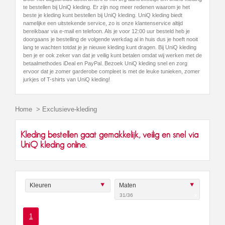
te bestellen bij UniQ kleding. Er zijn nog meer redenen waarom je het
beste je kleding kunt bestellen bij UniQ kleding. UniQ kleding biedt
namelijke een uitstekende service, zo is onze klantenservice altijd
bereikbaar via e-mail en telefoon. Als je voor 12:00 uur besteld heb je
doorgaans je bestelling de volgende werkdag al in huis dus je hoeft nooit
lang te wachten totdat je je nieuwe kleding kunt dragen. Bij UniQ kleding
ben je er ook zeker van dat je veilig kunt betalen omdat wij werken met de
betaalmethodes iDeal en PayPal. Bezoek UniQ kleding snel en zorg
ervoor dat je zomer garderobe compleet is met de leuke tunieken, zomer
jurkjes of T-shirts van UniQ kleding!
Home
>
Exclusieve-kleding
Kleding bestellen gaat gemakkelijk, veilig en snel via
UniQ kleding online.
Kleuren
Maten
31/36
x
1