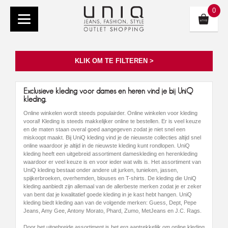
0
KLIK OM TE FILTEREN >
Exclusieve kleding voor dames en heren vind je bij UniQ
kleding.
Online winkelen wordt steeds populairder. Online winkelen voor kleding
vooral! Kleding is steeds makkelijker online te bestellen. Er is veel keuze
en de maten staan overal goed aangegeven zodat je niet snel een
miskoopt maakt. Bij UniQ kleding vind je de nieuwste collecties altijd snel
online waardoor je altijd in de nieuwste kleding kunt rondlopen. UniQ
kleding heeft een uitgebreid assortiment dameskleding en herenkleding
waardoor er veel keuze is en voor ieder wat wils is. Het assortiment van
UniQ kleding bestaat onder andere uit jurken, tunieken, jassen,
spijkerbroeken, overhemden, blouses en T-shirts. De kleding die UniQ
kleding aanbiedt zijn allemaal van de allerbeste merken zodat je er zeker
van bent dat je kwalitatief goede kleding in je kast hebt hangen. UniQ
kleding biedt kleding aan van de volgende merken: Guess, Dept, Pepe
Jeans, Amy Gee, Antony Morato, Phard, Zumo, MetJeans en J.C. Rags.
Door het uitgebreide assortiment is het erg aantrekkelijk om online kleding