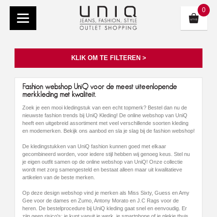
0
KLIK OM TE FILTEREN >
Fashion webshop UniQ voor de meest uiteenlopende
merkkleding met kwaliteit.
Zoek je een mooi kledingstuk van een echt topmerk? Bestel dan nu de
nieuwste fashion trends bij UniQ Kleding! De online webshop van UniQ
heeft een uitgebreid assortiment met veel verschillende soorten kleding
en modemerken. Bekijk ons aanbod en sla je slag bij de fashion webshop!
De kledingstukken van UniQ fashion kunnen goed met elkaar
gecombineerd worden, voor iedere stijl hebben wij genoeg keus. Stel nu
je eigen outfit samen op de online webshop van UniQ! Onze collectie
wordt met zorg samengesteld en bestaat alleen maar uit kwalitatieve
artikelen van de beste merken.
Op deze design webshop vind je merken als Miss Sixty, Guess en Amy
Gee voor de dames en Zumo, Antony Morato en J.C Rags voor de
heren. De bestelprocedure bij UniQ kleding gaat snel en eenvoudig. Er
zijn geen risico's: je kunt vanuit je werk, je smartphone of je plekje thuis