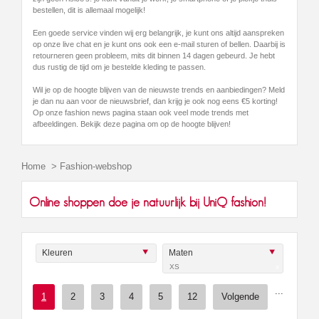
bestellen, dit is allemaal mogelijk!
Een goede service vinden wij erg belangrijk, je kunt ons altijd aanspreken
op onze live chat en je kunt ons ook een e-mail sturen of bellen. Daarbij is
retourneren geen probleem, mits dit binnen 14 dagen gebeurd. Je hebt
dus rustig de tijd om je bestelde kleding te passen.
Wil je op de hoogte blijven van de nieuwste trends en aanbiedingen? Meld
je dan nu aan voor de nieuwsbrief, dan krijg je ook nog eens €5 korting!
Op onze fashion news pagina staan ook veel mode trends met
afbeeldingen. Bekijk deze pagina om op de hoogte blijven!
Home
>
Fashion-webshop
Online shoppen doe je natuurlijk bij UniQ fashion!
Kleuren
Maten
XS
x
...
1
2
3
4
5
12
Volgende