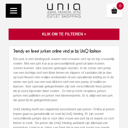
0
KLIK OM TE FILTEREN >
Trendy en feest jurken online vind je bij UniQ fashion
Een jurk is een kledingstuk waarin veel vrouwen zich op en top vrouwelijk
voelen. Met een jurk kun je je persoonlijkheid goed uit laten komen.
Jurken kunnen elke seizoen gedragen worden. In de zomer een jurkje
van een luchtige stof met blote benen en slippers of sandalen die je dan
op kunt fleuren met vrolijke armbanden of een opvallende ketting en in de
winter een jurk van een wat dikkere stof met een panty of maillot en
laarzen. Voor speciale gelegenheden zijn ook verschillende feest jurken
die je extra bijzonder laten voelen. Zo heb je korte strapless jurken,
jurken met pailletten en jurken met bloemenprints. Er is altijd wel een jurk
die goed bij de gelegenheid past.
UniQ kleding heeft een uitgebreid assortiment aan jurken. Online je jurken
kopen gaat nu gemakkelijk en snel bij UniQ kleding. Er zijn zoveel
verschillende jurkjes dat er voor elke vrouw een jurk bij zit waarin ze zich
lekker in voelt. De jurken die UniQ kleding aanbiedt zijn allemaal van
topmerken zodat je er zeker van bent dat je een jurk koopt van goede