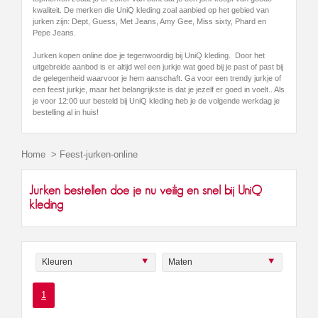
kwaliteit. De merken die UniQ kleding zoal aanbied op het gebied van
jurken zijn: Dept, Guess, Met Jeans, Amy Gee, Miss sixty, Phard en
Pepe Jeans.
Jurken kopen online doe je tegenwoordig bij UniQ kleding. Door het
uitgebreide aanbod is er altijd wel een jurkje wat goed bij je past of past bij
de gelegenheid waarvoor je hem aanschaft. Ga voor een trendy jurkje of
een feest jurkje, maar het belangrijkste is dat je jezelf er goed in voelt.. Als
je voor 12:00 uur besteld bij UniQ kleding heb je de volgende werkdag je
bestelling al in huis!
Home
>
Feest-jurken-online
Jurken bestellen doe je nu veilig en snel bij UniQ
kleding
Kleuren
Maten
1