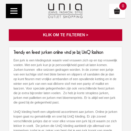
0
KLIK OM TE FILTEREN >
Trendy en feest jurken online vind je bij UniQ fashion
Een jurk is een kledingstuk waarin veel vrouwen zich op en top vrouwelijk
voelen. Met een jurk kun je je persoonlijkheid goed uit laten komen.
Jurken kunnen elke seizoen gedragen worden. In de zomer een jurkje
van een luchtige stof met blote benen en slippers of sandalen die je dan
op kunt fleuren met vrolijke armbanden of een opvallende ketting en in de
winter een jurk van een wat dikkere stof met een panty of maillot en
laarzen. Voor speciale gelegenheden zijn ook verschillende feest jurken
die je extra bijzonder laten voelen. Zo heb je korte strapless jurken,
jurken met pailletten en jurken met bloemenprints. Er is altijd wel een jurk
die goed bij de gelegenheid past.
UniQ kleding heeft een uitgebreid assortiment aan jurken. Online je jurken
kopen gaat nu gemakkelijk en snel bij UniQ kleding. Er zijn zoveel
verschillende jurkjes dat er voor elke vrouw een jurk bij zit waarin ze zich
lekker in voelt. De jurken die UniQ kleding aanbiedt zijn allemaal van
topmerken zodat je er zeker van bent dat je een jurk koopt van goede