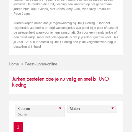
kwaliteit. De merken die UniQ kleding zoal aanbied op het gebied van
jurken zijn: Dept, Guess, Met Jeans, Amy Gee, Miss sixty, Phard en
Pepe Jeans.
Jurken kopen online doe je tegenwoordig bij UniQ kleding. Door het
uitgebreide aanbod is er altijd wel een jurkje wat goed bij je past of past bij
de gelegenheid waarvoor je hem aanschaft. Ga voor een trendy jurkje of
een feest jurkje, maar het belangrijkste is dat je jezelf er goed in voelt.. Als
je voor 12:00 uur besteld bij UniQ kleding heb je de volgende werkdag je
bestelling al in huis!
Home
>
Feest-jurken-online
Jurken bestellen doe je nu veilig en snel bij UniQ
kleding
Kleuren
Maten
Oranje
x
1