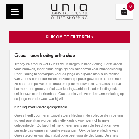
0
KLIK OM TE FILTEREN >
Guess Heren kleding online shop
Trendy en stoer is wat Guess wil uit dragen in haar kleding. Eerst alleen
voor vrouwen, maar sinds enige tijd ook succesvol voor mannenkleding.
Door kleding te ontwerpen voor de jonge en stijlvolle man is de fashion
van Guess ook onder heren ontzettend populair geworden. Guess heeft
zo haar stempel weten te drukken op de modewereld. Ondanks dat dat
het merk een grote variëteit aan kleding aanbiedt is ieder kledingstuk
uniek maar toch herkenbaar. Guess richt zich voor de mannenkleding op
de jonge man die weet wat hij wil.
Kleding voor iedere gelegenheid
Guess heeft voor heren zowel stoere kleding in de collectie die in de vrije
tijd gedragen kan worden als nette kleding voor werk of formele
gelegenheden. Zo biedt het merk heren jeans aan die beschikken over
perfecte pasvormen en unieke wassingen. Ook de bovenkleding van
Guess zorgt ervoor dat jij altijd op je best voor de dag komt. De shirts