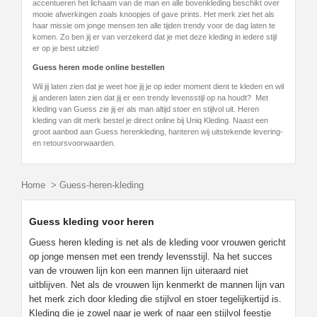
accentueren het lichaam van de man en alle bovenkleding beschikt over
mooie afwerkingen zoals knoopjes of gave prints. Het merk ziet het als
haar missie om jonge mensen ten alle tijden trendy voor de dag laten te
komen. Zo ben jij er van verzekerd dat je met deze kleding in iedere stijl
er op je best uitziet!
Guess heren mode online bestellen
Wil jij laten zien dat je weet hoe jij je op ieder moment dient te kleden en wil
jij anderen laten zien dat jij er een trendy levensstijl op na houdt? Met
kleding van Guess zie jij er als man altijd stoer en stijlvol uit. Heren
kleding van dit merk bestel je direct online bij Uniq Kleding. Naast een
groot aanbod aan Guess herenkleding, hanteren wij uitstekende levering-
en retoursvoorwaarden.
Home
>
Guess-heren-kleding
Guess kleding voor heren
Guess heren kleding is net als de kleding voor vrouwen gericht
op jonge mensen met een trendy levensstijl. Na het succes
van de vrouwen lijn kon een mannen lijn uiteraard niet
uitblijven. Net als de vrouwen lijn kenmerkt de mannen lijn van
het merk zich door kleding die stijlvol en stoer tegelijkertijd is.
Kleding die je zowel naar je werk of naar een stijlvol feestje