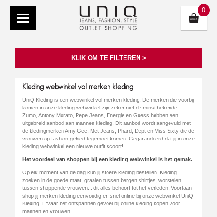
0
KLIK OM TE FILTEREN >
Kleding webwinkel vol merken kleding
UniQ Kleding is een webwinkel vol merken kleding. De merken die voorbij
komen in onze kleding webwinkel zijn zeker niet de minst bekende.
Zumo, Antony Morato, Pepe Jeans, Energie en Guess hebben een
uitgebreid aanbod aan mannen kleding. Dit aanbod wordt aangevuld met
de kledingmerken Amy Gee, Met Jeans, Phard, Dept en Miss Sixty die de
vrouwen op fashion gebied tegemoet komen. Gegarandeerd dat jij in onze
kleding webwinkel een nieuwe outfit scoort!
Het voordeel van shoppen bij een kleding webwinkel is het gemak.
Op elk moment van de dag kun jij stoere kleding bestellen. Kleding
zoeken in de goede maat, graaien tussen bergen shirtjes, worstelen
tussen shoppende vrouwen....dit alles behoort tot het verleden. Voortaan
shop jij merken kleding eenvoudig en snel online bij onze webwinkel UniQ
Kleding. Ervaar het ontspannen gevoel bij online kleding kopen voor
mannen en vrouwen..