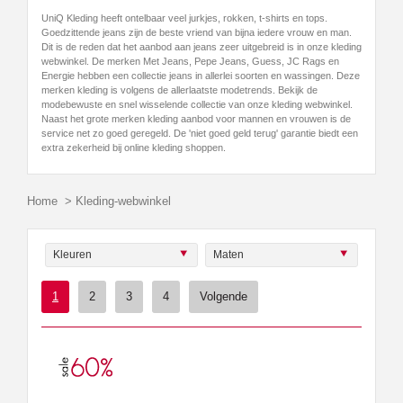
UniQ Kleding heeft ontelbaar veel jurkjes, rokken, t-shirts en tops.
Goedzittende jeans zijn de beste vriend van bijna iedere vrouw en man.
Dit is de reden dat het aanbod aan jeans zeer uitgebreid is in onze kleding
webwinkel. De merken Met Jeans, Pepe Jeans, Guess, JC Rags en
Energie hebben een collectie jeans in allerlei soorten en wassingen. Deze
merken kleding is volgens de allerlaatste modetrends. Bekijk de
modebewuste en snel wisselende collectie van onze kleding webwinkel.
Naast het grote merken kleding aanbod voor mannen en vrouwen is de
service net zo goed geregeld. De 'niet goed geld terug' garantie biedt een
extra zekerheid bij online kleding shoppen.
Home
>
Kleding-webwinkel
Kleuren
Maten
1
2
3
4
Volgende