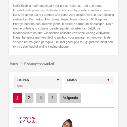
UniQ Kleding heeft ontelbaar veel jurkjes, rokken, t-shirts en tops.
Goedzittende jeans zijn de beste vriend van bijna iedere vrouw en man.
Dit is de reden dat het aanbod aan jeans zeer uitgebreid is in onze kleding
webwinkel. De merken Met Jeans, Pepe Jeans, Guess, JC Rags en
Energie hebben een collectie jeans in allerlei soorten en wassingen. Deze
merken kleding is volgens de allerlaatste modetrends. Bekijk de
modebewuste en snel wisselende collectie van onze kleding webwinkel.
Naast het grote merken kleding aanbod voor mannen en vrouwen is de
service net zo goed geregeld. De 'niet goed geld terug' garantie biedt een
extra zekerheid bij online kleding shoppen.
Home
>
Kleding-webwinkel
Kleuren
Maten
Grijs
x
1
2
3
4
Volgende