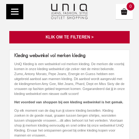
0
KLIK OM TE FILTEREN >
Kleding webwinkel vol merken kleding
UniQ Kleding is een webwinkel vol merken kleding. De merken die voorbij
komen in onze kleding webwinkel zijn zeker niet de minst bekende.
Zumo, Antony Morato, Pepe Jeans, Energie en Guess hebben een
uitgebreid aanbod aan mannen kleding. Dit aanbod wordt aangevuld met
de kledingmerken Amy Gee, Met Jeans, Phard, Dept en Miss Sixty die de
vrouwen op fashion gebied tegemoet komen. Gegarandeerd dat jij in onze
kleding webwinkel een nieuwe outfit scoort!
Het voordeel van shoppen bij een kleding webwinkel is het gemak.
Op elk moment van de dag kun jij stoere kleding bestellen. Kleding
zoeken in de goede maat, graaien tussen bergen shirtjes, worstelen
tussen shoppende vrouwen....dit alles behoort tot het verleden. Voortaan
shop jij merken kleding eenvoudig en snel online bij onze webwinkel UniQ
Kleding. Ervaar het ontspannen gevoel bij online kleding kopen voor
mannen en vrouwen..