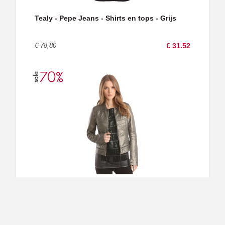
Tealy - Pepe Jeans - Shirts en tops - Grijs
€ 78,80
€ 31.52
DENISE JACKET - Guess - Jassen - Grijs
€ 167,50
€ 50.25