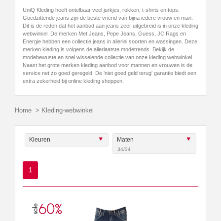
UniQ Kleding heeft ontelbaar veel jurkjes, rokken, t-shirts en tops.
Goedzittende jeans zijn de beste vriend van bijna iedere vrouw en man.
Dit is de reden dat het aanbod aan jeans zeer uitgebreid is in onze kleding
webwinkel. De merken Met Jeans, Pepe Jeans, Guess, JC Rags en
Energie hebben een collectie jeans in allerlei soorten en wassingen. Deze
merken kleding is volgens de allerlaatste modetrends. Bekijk de
modebewuste en snel wisselende collectie van onze kleding webwinkel.
Naast het grote merken kleding aanbod voor mannen en vrouwen is de
service net zo goed geregeld. De 'niet goed geld terug' garantie biedt een
extra zekerheid bij online kleding shoppen.
Home
>
Kleding-webwinkel
Kleuren
Maten
34/34
x
1