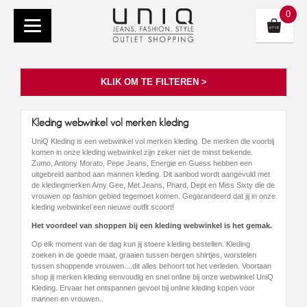
0
KLIK OM TE FILTEREN >
Kleding webwinkel vol merken kleding
UniQ Kleding is een webwinkel vol merken kleding. De merken die voorbij
komen in onze kleding webwinkel zijn zeker niet de minst bekende.
Zumo, Antony Morato, Pepe Jeans, Energie en Guess hebben een
uitgebreid aanbod aan mannen kleding. Dit aanbod wordt aangevuld met
de kledingmerken Amy Gee, Met Jeans, Phard, Dept en Miss Sixty die de
vrouwen op fashion gebied tegemoet komen. Gegarandeerd dat jij in onze
kleding webwinkel een nieuwe outfit scoort!
Het voordeel van shoppen bij een kleding webwinkel is het gemak.
Op elk moment van de dag kun jij stoere kleding bestellen. Kleding
zoeken in de goede maat, graaien tussen bergen shirtjes, worstelen
tussen shoppende vrouwen....dit alles behoort tot het verleden. Voortaan
shop jij merken kleding eenvoudig en snel online bij onze webwinkel UniQ
Kleding. Ervaar het ontspannen gevoel bij online kleding kopen voor
mannen en vrouwen..