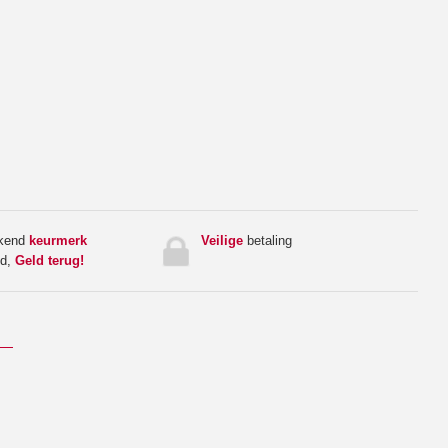
rkend
keurmerk
Veilige
betaling
ed,
Geld terug!