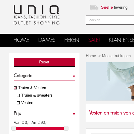
Snelle
levering
HOME
DAMES
HEREN
SALE!
KLANTENSE
Home
>
Mooie-trui-kopen
Reset
Categorie
Truien & Vesten
Truien & sweaters
Vesten
Vesten en truien van d
Prijs
Van €
0
,- t/m €
90
,-