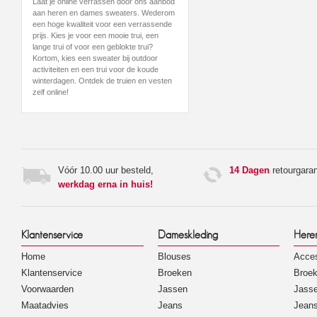
Laat je online verrassen door ons aanbod
aan heren en dames sweaters. Wederom
een hoge kwaliteit voor een verrassende
prijs. Kies je voor een mooie trui, een
lange trui of voor een geblokte trui?
Kortom, kies een sweater bij outdoor
activiteiten en een trui voor de koude
winterdagen. Ontdek de truien en vesten
zelf online!
Vóór 10.00 uur besteld,
14 Dagen
retourgaran
werkdag erna in huis!
Klantenservice
Dameskleding
Here
Home
Blouses
Acces
Klantenservice
Broeken
Broe
Voorwaarden
Jassen
Jass
Maatadvies
Jeans
Jean