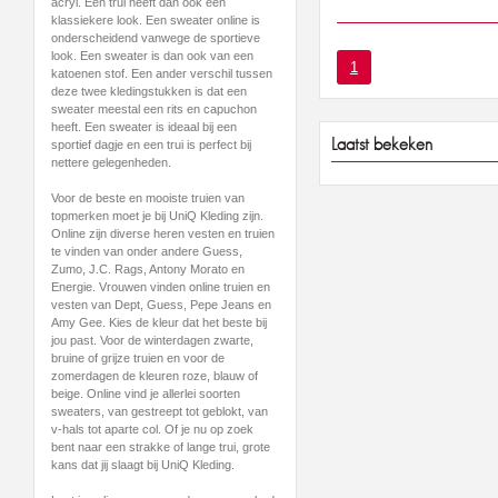
acryl. Een trui heeft dan ook een
klassiekere look. Een sweater online is
onderscheidend vanwege de sportieve
look. Een sweater is dan ook van een
1
katoenen stof. Een ander verschil tussen
deze twee kledingstukken is dat een
sweater meestal een rits en capuchon
heeft. Een sweater is ideaal bij een
Laatst bekeken
sportief dagje en een trui is perfect bij
nettere gelegenheden.
Voor de beste en mooiste truien van
topmerken moet je bij UniQ Kleding zijn.
Online zijn diverse heren vesten en truien
te vinden van onder andere Guess,
Zumo, J.C. Rags, Antony Morato en
Energie. Vrouwen vinden online truien en
vesten van Dept, Guess, Pepe Jeans en
Amy Gee. Kies de kleur dat het beste bij
jou past. Voor de winterdagen zwarte,
bruine of grijze truien en voor de
zomerdagen de kleuren roze, blauw of
beige. Online vind je allerlei soorten
sweaters, van gestreept tot geblokt, van
v-hals tot aparte col. Of je nu op zoek
bent naar een strakke of lange trui, grote
kans dat jij slaagt bij UniQ Kleding.