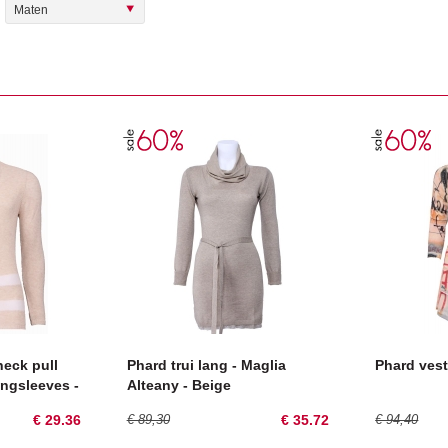
Maten
eck pull
Phard trui lang - Maglia
Phard vest
ongsleeves -
Alteany - Beige
€ 29.36
€ 89,30
€ 35.72
€ 94,40