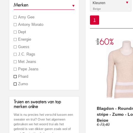
Kleuren
Merken
Beige
x
Amy Gee
1
Antony Morato
Dept
Energie
Guess
J.C. Rags
Met Jeans
Pepe Jeans
Phard
Zumo
Truien en sweaters van top
merken online
Blagdon - Roundn
stripe - Zumo - L
Wat is nu precies het verschil tussen een
sweater en trui? Over het algemeen
Beige
€ 73,40
gebruiken we het woord trui als het
gebreid is van dikker garen zoals wol of