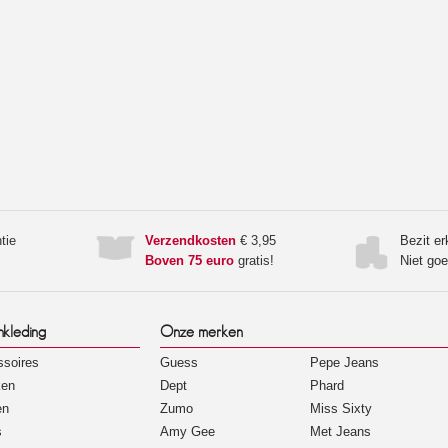
tie
Verzendkosten
€ 3,95
Bezit e
Boven 75 euro
gratis!
Niet go
nkleding
Onze merken
soires
Guess
Pepe Jeans
ken
Dept
Phard
en
Zumo
Miss Sixty
s
Amy Gee
Met Jeans