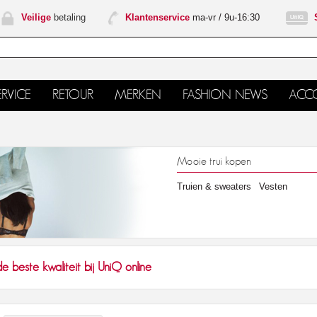
Veilige
betaling
Klantenservice
ma-vr / 9u-16:30
RVICE
RETOUR
MERKEN
FASHION NEWS
ACC
Mooie trui kopen
Truien & sweaters
Vesten
e beste kwaliteit bij UniQ online