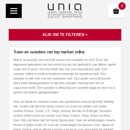
0
KLIK OM TE FILTEREN >
Truien en sweaters van top merken online
Wat is nu precies het verschil tussen een sweater en trui? Over het
algemeen gebruiken we het woord trui als het gebreid is van dikker garen
zoals wol of acryl. Een trui heeft dan ook een klassiekere look. Een
sweater online is onderscheidend vanwege de sportieve look. Een
sweater is dan ook van een katoenen stof. Een ander verschil tussen
deze twee kledingstukken is dat een sweater meestal een rits en
capuchon heeft. Een sweater is ideaal bij een sportief dagje en een trui is
perfect bij nettere gelegenheden.
Voor de beste en mooiste truien van topmerken moet je bij UniQ Kleding
zijn. Online zijn diverse heren vesten en truien te vinden van onder
andere Guess, Zumo, J.C. Rags, Antony Morato en Energie. Vrouwen
vinden online truien en vesten van Dept, Guess, Pepe Jeans en Amy
Gee. Kies de kleur dat het beste bij jou past. Voor de winterdagen zwarte,
bruine of grijze truien en voor de zomerdagen de kleuren roze, blauw of
beige. Online vind je allerlei soorten sweaters, van gestreept tot geblokt,