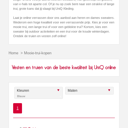
van v-hals tot aparte col. Of je nu op zoek bent naar een strakke of lange
trui, grote kans dat jij slaagt bij UniQ Kleding.
Laat je online verrassen door ons aanbod aan heren en dames sweaters.
Wederom een hoge kwaliteit voor een verrassende prijs. Kies je voor een
mooie trui, een lange trui of voor een geblokte trui? Kortom, kies een
sweater bij outdoor activiteiten en een trui voor de koude winterdagen.
Ontdek de truien en vesten zelf online!
Home
>
Mooie-trui-kopen
Vesten en truien van de beste kwaliteit bij UniQ online
Kleuren
Maten
Blauw
x
1