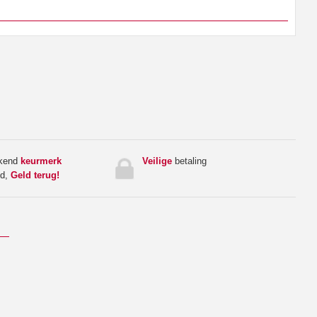
rkend
keurmerk
Veilige
betaling
ed,
Geld terug!