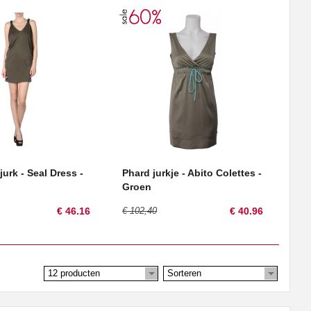
jurk - Seal Dress -
Phard jurkje - Abito Colettes -
Groen
€ 46.16
€ 102,40
€ 40.96
12 producten
Sorteren