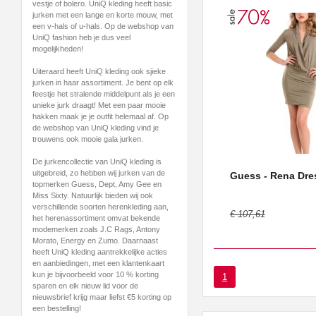
vestje of bolero. UniQ kleding heeft basic
jurken met een lange en korte mouw, met
een v-hals of u-hals. Op de webshop van
UniQ fashion heb je dus veel
mogelijkheden!
Uiteraard heeft UniQ kleding ook sjieke
jurken in haar assortiment. Je bent op elk
feestje het stralende middelpunt als je een
unieke jurk draagt! Met een paar mooie
hakken maak je je outfit helemaal af. Op
de webshop van UniQ kleding vind je
trouwens ook mooie gala jurken.
De jurkencollectie van UniQ kleding is
uitgebreid, zo hebben wij jurken van de
Guess - Rena Dre
topmerken Guess, Dept, Amy Gee en
Miss Sixty. Natuurlijk bieden wij ook
verschillende soorten herenkleding aan,
€ 107,61
het herenassortiment omvat bekende
modemerken zoals J.C Rags, Antony
Morato, Energy en Zumo. Daarnaast
heeft UniQ kleding aantrekkelijke acties
en aanbiedingen, met een klantenkaart
kun je bijvoorbeeld voor 10 % korting
1
sparen en elk nieuw lid voor de
nieuwsbrief krijg maar liefst €5 korting op
een bestelling!