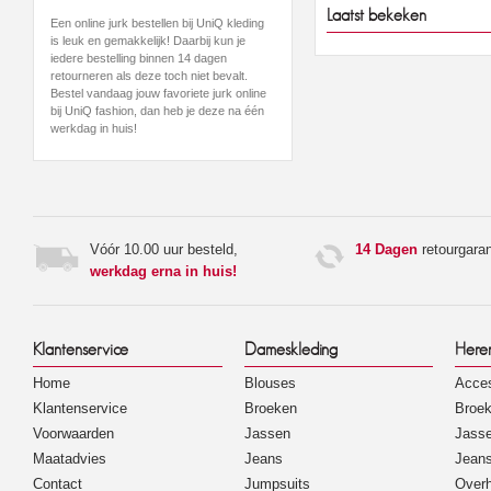
Laatst bekeken
Een online jurk bestellen bij UniQ kleding
is leuk en gemakkelijk! Daarbij kun je
iedere bestelling binnen 14 dagen
retourneren als deze toch niet bevalt.
Bestel vandaag jouw favoriete jurk online
bij UniQ fashion, dan heb je deze na één
werkdag in huis!
Vóór 10.00 uur besteld,
14 Dagen
retourgaran
werkdag erna in huis!
Klantenservice
Dameskleding
Here
Home
Blouses
Acces
Klantenservice
Broeken
Broe
Voorwaarden
Jassen
Jass
Maatadvies
Jeans
Jean
Contact
Jumpsuits
Over