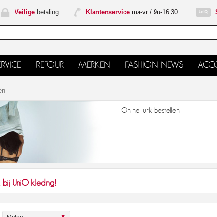
Veilige
betaling
Klantenservice
ma-vr / 9u-16:30
RVICE
RETOUR
MERKEN
FASHION NEWS
ACC
en
Online jurk bestellen
 bij UniQ kleding!