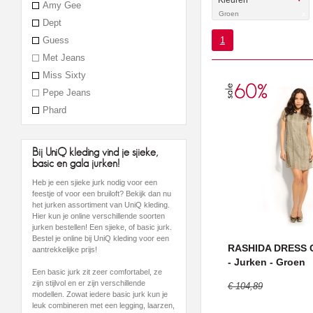
Kleuren
Amy Gee
Groen
x
Dept
1
Guess
Met Jeans
Miss Sixty
Pepe Jeans
Phard
Bij UniQ kleding vind je sjieke,
basic en gala jurken!
Heb je een sjieke jurk nodig voor een
feestje of voor een bruiloft? Bekijk dan nu
het jurken assortiment van UniQ kleding.
Hier kun je online verschillende soorten
jurken bestellen! Een sjieke, of basic jurk.
Bestel je online bij UniQ kleding voor een
RASHIDA DRESS G
aantrekkelijke prijs!
- Jurken - Groen
Een basic jurk zit zeer comfortabel, ze
zijn stijlvol en er zijn verschillende
€ 104,89
modellen. Zowat iedere basic jurk kun je
leuk combineren met een legging, laarzen,