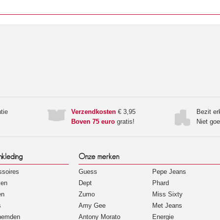
tie
Verzendkosten
€ 3,95
Bezit e
Boven 75 euro
gratis!
Niet go
nkleding
Onze merken
soires
Guess
Pepe Jeans
ken
Dept
Phard
en
Zumo
Miss Sixty
s
Amy Gee
Met Jeans
hemden
Antony Morato
Energie