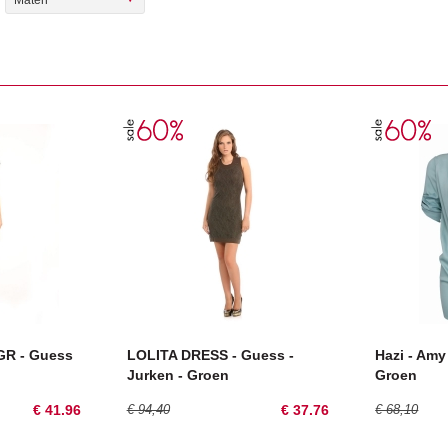
Maten
R - Guess
LOLITA DRESS - Guess -
Hazi - Amy
Jurken - Groen
Groen
€ 41.96
€ 94,40
€ 37.76
€ 68,10