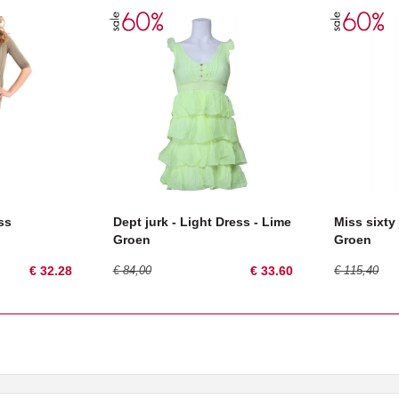
ss
Dept jurk - Light Dress - Lime
Miss sixty 
Groen
Groen
€ 32.28
€ 84,00
€ 33.60
€ 115,40