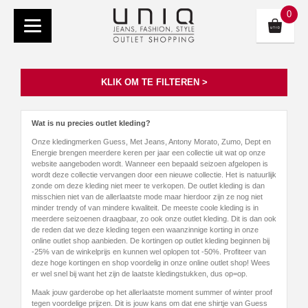
0
KLIK OM TE FILTEREN >
Wat is nu precies outlet kleding?
Onze kledingmerken Guess, Met Jeans, Antony Morato, Zumo, Dept en
Energie brengen meerdere keren per jaar een collectie uit wat op onze
website aangeboden wordt. Wanneer een bepaald seizoen afgelopen is
wordt deze collectie vervangen door een nieuwe collectie. Het is natuurlijk
zonde om deze kleding niet meer te verkopen. De outlet kleding is dan
misschien niet van de allerlaatste mode maar hierdoor zijn ze nog niet
minder trendy of van mindere kwaliteit. De meeste coole kleding is in
meerdere seizoenen draagbaar, zo ook onze outlet kleding. Dit is dan ook
de reden dat we deze kleding tegen een waanzinnige korting in onze
online outlet shop aanbieden. De kortingen op outlet kleding beginnen bij
-25% van de winkelprijs en kunnen wel oplopen tot -50%. Profiteer van
deze hoge kortingen en shop voordelig in onze online outlet shop! Wees
er wel snel bij want het zijn de laatste kledingstukken, dus op=op.
Maak jouw garderobe op het allerlaatste moment summer of winter proof
tegen voordelige prijzen. Dit is jouw kans om dat ene shirtje van Guess