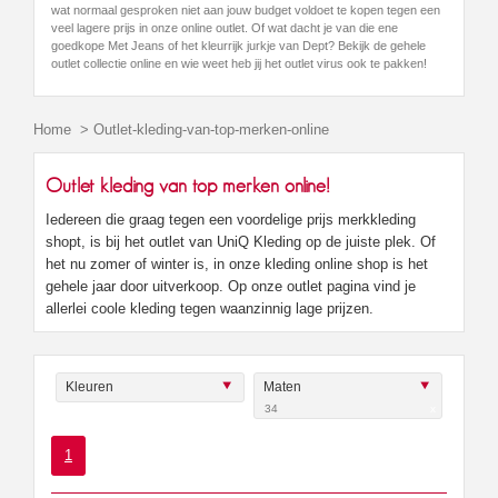
wat normaal gesproken niet aan jouw budget voldoet te kopen tegen een
veel lagere prijs in onze online outlet. Of wat dacht je van die ene
goedkope Met Jeans of het kleurrijk jurkje van Dept? Bekijk de gehele
outlet collectie online en wie weet heb jij het outlet virus ook te pakken!
Home
>
Outlet-kleding-van-top-merken-online
Outlet kleding van top merken online!
Iedereen die graag tegen een voordelige prijs merkkleding
shopt, is bij het outlet van UniQ Kleding op de juiste plek. Of
het nu zomer of winter is, in onze kleding online shop is het
gehele jaar door uitverkoop. Op onze outlet pagina vind je
allerlei coole kleding tegen waanzinnig lage prijzen.
Kleuren
Maten
34
x
1