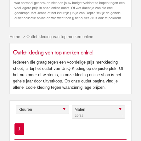
wat normaal gesproken niet aan jouw budget voldoet te kopen tegen een
veel lagere prijs in onze online outlet. Of wat dacht je van die ene
goedkope Met Jeans of het kleurrijk jurkje van Dept? Bekijk de gehele
outlet collectie online en wie weet heb jij het outlet virus ook te pakken!
Home
>
Outlet-kleding-van-top-merken-online
Outlet kleding van top merken online!
Iedereen die graag tegen een voordelige prijs merkkleding
shopt, is bij het outlet van UniQ Kleding op de juiste plek. Of
het nu zomer of winter is, in onze kleding online shop is het
gehele jaar door uitverkoop. Op onze outlet pagina vind je
allerlei coole kleding tegen waanzinnig lage prijzen.
Kleuren
Maten
30/32
x
1