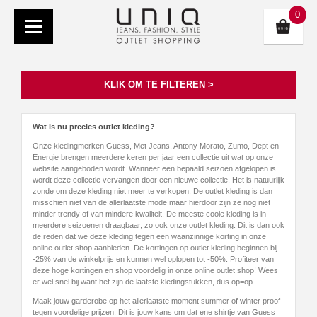
0
KLIK OM TE FILTEREN >
Wat is nu precies outlet kleding?
Onze kledingmerken Guess, Met Jeans, Antony Morato, Zumo, Dept en
Energie brengen meerdere keren per jaar een collectie uit wat op onze
website aangeboden wordt. Wanneer een bepaald seizoen afgelopen is
wordt deze collectie vervangen door een nieuwe collectie. Het is natuurlijk
zonde om deze kleding niet meer te verkopen. De outlet kleding is dan
misschien niet van de allerlaatste mode maar hierdoor zijn ze nog niet
minder trendy of van mindere kwaliteit. De meeste coole kleding is in
meerdere seizoenen draagbaar, zo ook onze outlet kleding. Dit is dan ook
de reden dat we deze kleding tegen een waanzinnige korting in onze
online outlet shop aanbieden. De kortingen op outlet kleding beginnen bij
-25% van de winkelprijs en kunnen wel oplopen tot -50%. Profiteer van
deze hoge kortingen en shop voordelig in onze online outlet shop! Wees
er wel snel bij want het zijn de laatste kledingstukken, dus op=op.
Maak jouw garderobe op het allerlaatste moment summer of winter proof
tegen voordelige prijzen. Dit is jouw kans om dat ene shirtje van Guess