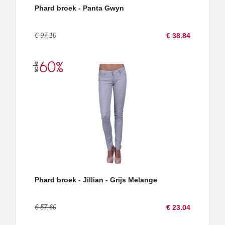
Phard broek - Panta Gwyn
€ 97,10
€ 38.84
Phard broek - Jillian - Grijs Melange
€ 57,60
€ 23.04