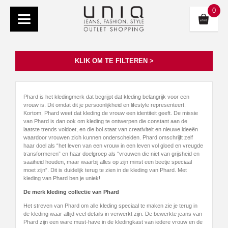
0
KLIK OM TE FILTEREN >
Phard is het kledingmerk dat begrijpt dat kleding belangrijk voor een
vrouw is. Dit omdat dit je persoonlijkheid en lifestyle representeert.
Kortom, Phard weet dat kleding de vrouw een identiteit geeft. De missie
van Phard is dan ook om kleding te ontwerpen die constant aan de
laatste trends voldoet, en die bol staat van creativiteit en nieuwe ideeën
waardoor vrouwen zich kunnen onderscheiden. Phard omschrijft zelf
haar doel als “het leven van een vrouw in een leven vol gloed en vreugde
transformeren” en haar doelgroep als “vrouwen die niet van grijsheid en
saaiheid houden, maar waarbij alles op zijn minst een beetje speciaal
moet zijn”. Dit is duidelijk terug te zien in de kleding van Phard. Met
kleding van Phard ben je uniek!
De merk kleding collectie van Phard
Het streven van Phard om alle kleding speciaal te maken zie je terug in
de kleding waar altijd veel details in verwerkt zijn. De bewerkte jeans van
Phard zijn een ware must-have in de kledingkast van iedere vrouw en de