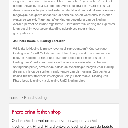
elegante, maar stoere tops van Phard zijn echte 'eye-catchers'. Je kunt
de tops zowel overdag als op een avondje uit dragen. Phard is in staat
deze unieke kleding te ontwikkelen omdat Phard bestaat uit een team van
toegewijde designers en fashion experts die weten wat trendy is in onze
westerse wereld. Materiaal, afwerking en bewerking van de kleding
worden perfect op elkaar afgestemd. Dit resulteert in kleding die eigentijds
is en geschikt voor zowel dagelijks gebruik als meer chique
gelegenheden.
Je Phard mode & kleding bestellen
Wil je dat je kleding je trendy levensstijl representeert? Kies dan voor
kleding van Phard! Met kleding van Phard zul je nooit een saai moment
beleven. Kleding representeert namelijk je identiteit en levensstijl, en
kleding van Phard staat nooit saai! De mooiste materialen, in het oog
springende prints, opvallende details en afwerkingen zorgen voor kleding
die gericht is op de sterke, trendy vrouw van dit moment. Een perfecte
balans tussen stoerheid en elegantie, die je uniek maakt! Kleding van
Phard koop je online via de online UniQ kleding shop!
Home
>
Phard-kleding
Phard online fashion shop
Onderscheid je met de creatieve ontwerpen van het
kledingmerk Phard. Phard ontwerpt kleding die aan de laatste