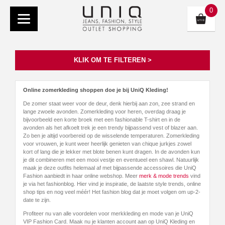
0
KLIK OM TE FILTEREN >
Online zomerkleding shoppen doe je bij UniQ Kleding!
De zomer staat weer voor de deur, denk hierbij aan zon, zee strand en
lange zwoele avonden. Zomerkleding voor heren, overdag draag je
bijvoorbeeld een korte broek met een fashionable T-shirt en in de
avonden als het afkoelt trek je een trendy bijpassend vest of blazer aan.
Zo ben je altijd voorbereid op de wisselende temperaturen. Zomerkleding
voor vrouwen, je kunt weer heerlijk genieten van chique jurkjes zowel
kort of lang die je lekker met blote benen kunt dragen. In de avonden kun
je dit combineren met een mooi vestje en eventueel een shawl. Natuurlijk
maak je deze outfits helemaal af met bijpassende accessoires die UniQ
Fashion aanbiedt in haar online webshop. Meer
merk & mode trends
vind
je via het fashionblog. Hier vind je inspiratie, de laatste style trends, online
shop tips en nog veel méér! Het fashion blog dat je moet volgen om up-2-
date te zijn.
Profiteer nu van alle voordelen voor merkkleding en mode van je UniQ
VIP Fashion Card. Maak nu je klanten account aan op UniQ Kleding en