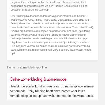
begin meteen met sparen. Aan het einde van elk seizoen wordt het
gespaarde bedrag uitgekeerd via een Fashion Cheque welke je kan
besteden bij je volgende aankoop.
UniQ Kleding biedt onder andere de volgende merken aan binnen 1
webshop. Amy Gee, Phard, Pepe Jeans, Dept, Zumo, Miss Sixty, MET
Jeans, Guess etc. Met deze merken kun je een mooie zomerkleding
combinatie creëren, zowel voor mannen als vrouwen. Tevens biedt UniQ
Kleding erg aantrekkelijke prijzen en geldt er een, niet goed, geld terug
garantie. Heerlijk vanuit je luie stoel, online je nieuwe zomerkleding
makkelijk bestellen en de werkdag erna al in huis! Hierdoor kun je je
uitgekozen outfit meteen aan proberen en hoef je niet lang te wachten.
Dus nog ruim voordat de zomer begint is je nieuwe garderobe volledig
aangevuld met de zomerkleding van UniQ Fashion. Waar wacht je nog
op?
Home
>
Zomerkleding-online
Online zomerkleding & zomermode
Heerlijk, de zomer komt er weer aan! En natuurlijk ook nieuwe
zomermode! UniQ Kleding heeft deze zomer weer leuke
zomerkleding online op haar webshop met de nieuwste trends.