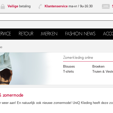
Veilige
betaling
Klantenservice
ma-vr / 9u-16:30
RVICE
RETOUR
MERKEN
FASHION NEWS
ACC
ne
Zomerkleding online
Blouses
Broeken
T-shirts
Truien & Vest
 & zomermode
er weer aan! En natuurlijk ook nieuwe zomermode! UniQ Kleding heeft deze z