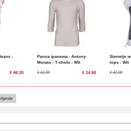
Jeans -
Panna ipanema - Antony
Sterretje w
Morato - T-shirts - Wit
tops - Wit
€ 46.20
€ 62,00
€ 24.80
€ 42,00
olgende