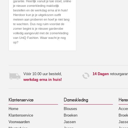
garantie. Heerlijk vanuit je luie stoel, online
je nieuwe zomerkleding makkelijk
bestellen en de werkdag erna al in huis!
Hierdoor kun je je uitgekozen outfit
meteen aan proberen en hoef je niet lang
te wachten. Dus nog ruim voordat de
zomer begint is je nieuwe garderobe
volledig aangevuld met de zomerkleding
van UniQ Fashion. Waar wacht je nog
op?
Vóór 10.00 uur besteld,
14 Dagen
retourgaran
werkdag erna in huis!
Klantenservice
Dameskleding
Here
Home
Blouses
Acces
Klantenservice
Broeken
Broe
Voorwaarden
Jassen
Jass