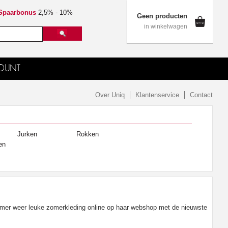
Spaarbonus
2,5% - 10%
Geen producten
in winkelwagen
OUNT
Over Uniq
Klantenservice
Contact
Jurken
Rokken
en
omer weer leuke zomerkleding online op haar webshop met de nieuwste