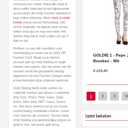
eventueel een shawl. Natuurlijk maak je
deze outfits helemaal af met bijpassende
accessoires die UniQ Fashion aanbiedt in
haar online webshop. Meer
merk & mode
trends
vind je via het fashionblog. Hier
vind je inspiratie, de laatste style trends,
online shop tips en nog veel méér! Het
fashion blog dat je moet volgen om up-2-
date te zijn.
Profiteer nu van alle voordelen voor
merkkleding en mode van je UniQ VIP
GOLDIE 1 - Pepe 
Fashion Card. Maak nu je klanten
Broeken - Wit
account aan op UniQ Kleding en begin
meteen met sparen. Aan het einde van elk
€ 115,49
seizoen wordt het gespaarde bedrag
uitgekeerd via een Fashion Cheque welke
je kan besteden bij je volgende aankoop.
UniQ Kleding biedt onder andere de
volgende merken aan binnen 1 webshop.
1
2
3
V
Amy Gee, Phard, Pepe Jeans, Dept,
Zumo, Miss Sixty, MET Jeans, Guess
etc. Met deze merken kun je een mooie
zomerkleding combinatie creëren, zowel
Laatst bekeken
voor mannen als vrouwen. Tevens biedt
UniQ Kleding erg aantrekkelijke prijzen en
geldt er een, niet goed, geld terug