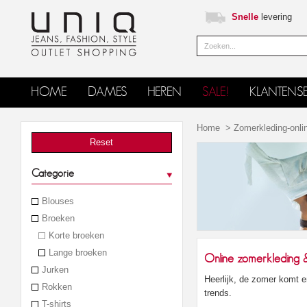
Snelle
levering
HOME
DAMES
HEREN
SALE!
KLANTENSE
Home
>
Zomerkleding-onli
Reset
Categorie
Blouses
Broeken
Korte broeken
Lange broeken
Online zomerkleding
Jurken
Heerlijk, de zomer komt 
Rokken
trends.
T-shirts