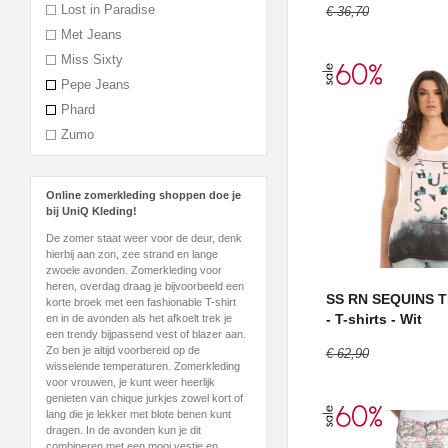
Lost in Paradise
€ 36,70
Met Jeans
Miss Sixty
Pepe Jeans
Phard
Zumo
Online zomerkleding shoppen doe je
bij UniQ Kleding!
De zomer staat weer voor de deur, denk
hierbij aan zon, zee strand en lange
zwoele avonden. Zomerkleding voor
heren, overdag draag je bijvoorbeeld een
SS RN SEQUINS T
korte broek met een fashionable T-shirt
- T-shirts - Wit
en in de avonden als het afkoelt trek je
een trendy bijpassend vest of blazer aan.
Zo ben je altijd voorbereid op de
€ 62,90
wisselende temperaturen. Zomerkleding
voor vrouwen, je kunt weer heerlijk
genieten van chique jurkjes zowel kort of
lang die je lekker met blote benen kunt
dragen. In de avonden kun je dit
combineren met een mooi vestje en