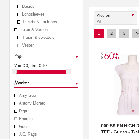
Basics
Longsleeves
Kleuren
T-shirts & Tanktops
Wit
x
Truien & Vesten
1
2
3
V
Truien & sweaters
Vesten
Prijs
Van €
0
,- t/m €
90
,-
Merken
Amy Gee
Antony Morato
Dept
Energie
000 SS RN HIGH 
Guess
TEE - Guess - T-sh
J.C. Rags