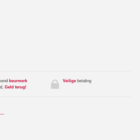
rkend
keurmerk
Veilige
betaling
ed,
Geld terug!