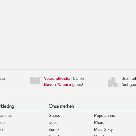
tie
Verzendkosten
€ 3,95
Bezit e
Boven 75 euro
gratis!
Niet go
nkleding
Onze merken
soires
Guess
Pepe Jeans
ken
Dept
Phard
en
Zumo
Miss Sixty