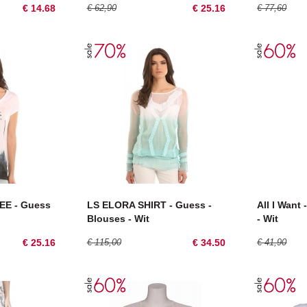
€ 14.68
€ 62,90
€ 25.16
€ 77,60
EE - Guess
LS ELORA SHIRT - Guess -
All I Want 
Blouses - Wit
- Wit
€ 25.16
€ 115,00
€ 34.50
€ 41,90