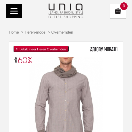
0
Home
>
Heren-mode
>
Overhemden
Bekijk meer Heren Overhemden