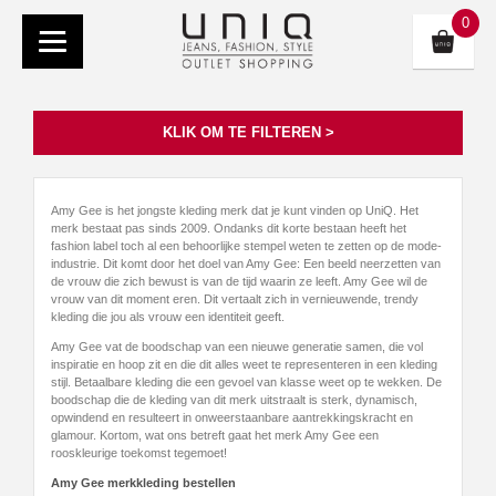
0
KLIK OM TE FILTEREN >
Amy Gee is het jongste kleding merk dat je kunt vinden op UniQ. Het
merk bestaat pas sinds 2009. Ondanks dit korte bestaan heeft het
fashion label toch al een behoorlijke stempel weten te zetten op de mode-
industrie. Dit komt door het doel van Amy Gee: Een beeld neerzetten van
de vrouw die zich bewust is van de tijd waarin ze leeft. Amy Gee wil de
vrouw van dit moment eren. Dit vertaalt zich in vernieuwende, trendy
kleding die jou als vrouw een identiteit geeft.
Amy Gee vat de boodschap van een nieuwe generatie samen, die vol
inspiratie en hoop zit en die dit alles weet te representeren in een kleding
stijl. Betaalbare kleding die een gevoel van klasse weet op te wekken. De
boodschap die de kleding van dit merk uitstraalt is sterk, dynamisch,
opwindend en resulteert in onweerstaanbare aantrekkingskracht en
glamour. Kortom, wat ons betreft gaat het merk Amy Gee een
rooskleurige toekomst tegemoet!
Amy Gee merkkleding bestellen