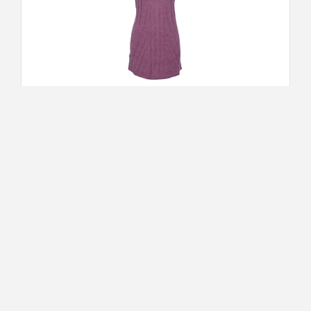
Korte mouwen trui - Amy Gee - Truien en
vesten - Roze
€ 52,41
€ 20.96
1
2
3
4
5
Volgende
Laatst bekeken