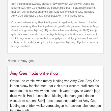
Ben jij die modebewuste, sterke vrouw die weet wat ze wil? Dan is de
kleding van Amy Gee kleding die perfect bij je past! Betaalbare kleding,
met een sterke boodschap die bijdraagt aan je eigen, unieke identiteit.
Amy Gee eigentijdse basis kledingstukken met stijlvolle luxe.
Ons assortiment Amy Gee kleding wordt regelmatig vernieuwd. Hou het
aanbod van Amy Gee kleding dan ook goed in de gaten en bestel je Amy
Gee kleding online bij UniQ! Bij het bestellen van kleding via UniQ kun je
gebruik maken van de meest veilige betalingsmethodes van dit moment.
Ook kun je rekenen op snelle leveringstijden zodat je je nieuwe look snel
in huis hebt. Bestel je Amy Gee kleding online bij UniQ! Kijk hier voor ons
huidige aanbod.
Home
>
Amy-gee
Amy Gee mode online shop
Ontdek de vernieuwde trendy kleding van Amy Gee. Amy Gee
is een nieuw fashion merk dat zich sterk weet te profileren als
merk dat jou als vrouw een identiteit weet te geven waarin je je
thuis voelt. Het is betaalbare kleding die even goed klasse
weet uit te stralen. Bekijk ons actuele assortiment Amy Gee
kleding en ontdek welke verrassingen het fashion label voor jou
in petto heeft.