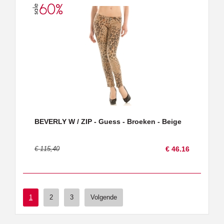
BEVERLY W / ZIP - Guess - Broeken - Beige
€ 115,40
€ 46.16
1
2
3
Volgende