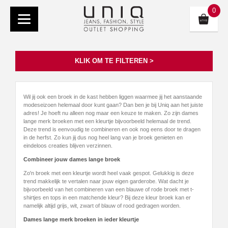
0
KLIK OM TE FILTEREN >
Wil jij ook een broek in de kast hebben liggen waarmee jij het aanstaande
modeseizoen helemaal door kunt gaan? Dan ben je bij Uniq aan het juiste
adres! Je hoeft nu alleen nog maar een keuze te maken. Zo zijn dames
lange merk broeken met een kleurtje bijvoorbeeld helemaal de trend.
Deze trend is eenvoudig te combineren en ook nog eens door te dragen
in de herfst. Zo kun jij dus nog heel lang van je broek genieten en
eindeloos creaties blijven verzinnen.
Combineer jouw dames lange broek
Zo'n broek met een kleurtje wordt heel vaak gespot. Gelukkig is deze
trend makkelijk te vertalen naar jouw eigen garderobe. Wat dacht je
bijvoorbeeld van het combineren van een blauwe of rode broek met t-
shirtjes en tops in een matchende kleur? Bij deze kleur broek kan er
namelijk altijd grijs, wit, zwart of blauw of rood gedragen worden.
Dames lange merk broeken in ieder kleurtje