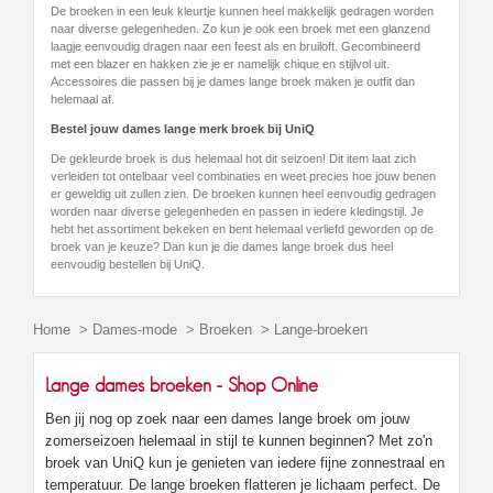
De broeken in een leuk kleurtje kunnen heel makkelijk gedragen worden
naar diverse gelegenheden. Zo kun je ook een broek met een glanzend
laagje eenvoudig dragen naar een feest als en bruiloft. Gecombineerd
met een blazer en hakken zie je er namelijk chique en stijlvol uit.
Accessoires die passen bij je dames lange broek maken je outfit dan
helemaal af.
Bestel jouw dames lange merk broek bij UniQ
De gekleurde broek is dus helemaal hot dit seizoen! Dit item laat zich
verleiden tot ontelbaar veel combinaties en weet precies hoe jouw benen
er geweldig uit zullen zien. De broeken kunnen heel eenvoudig gedragen
worden naar diverse gelegenheden en passen in iedere kledingstijl. Je
hebt het assortiment bekeken en bent helemaal verliefd geworden op de
broek van je keuze? Dan kun je die dames lange broek dus heel
eenvoudig bestellen bij UniQ.
Home
>
Dames-mode
>
Broeken
>
Lange-broeken
Lange dames broeken - Shop Online
Ben jij nog op zoek naar een dames lange broek om jouw
zomerseizoen helemaal in stijl te kunnen beginnen? Met zo'n
broek van UniQ kun je genieten van iedere fijne zonnestraal en
temperatuur. De lange broeken flatteren je lichaam perfect. De