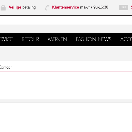
Veilige
betaling
Klantenservice
ma-vr / 9u-16:30
RVICE
RETOUR
MERKEN
FASHION NEWS
ACC
ontact