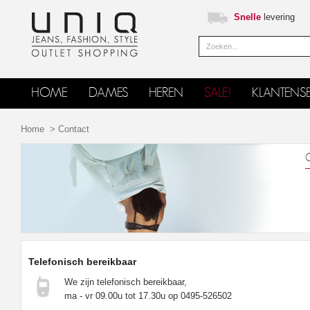
Snelle
levering
HOME
DAMES
HEREN
SALE!
KLANTENSE
Home
>
Contact
C
Telefonisch bereikbaar
We zijn telefonisch bereikbaar,
ma - vr 09.00u tot 17.30u op 0495-526502