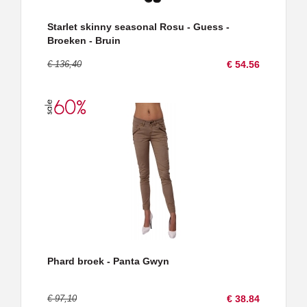
Starlet skinny seasonal Rosu - Guess -
Broeken - Bruin
€ 136,40
€ 54.56
Phard broek - Panta Gwyn
€ 97,10
€ 38.84