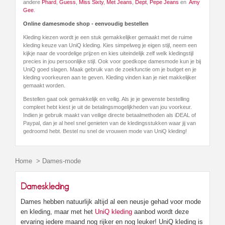
andere
Phard
,
Guess
,
Miss Sixty
,
Met Jeans
,
Dept
,
Pepe Jeans
en
Amy
Gee
.
Online damesmode shop - eenvoudig bestellen
Kleding kiezen wordt je een stuk gemakkelijker gemaakt met de ruime
kleding keuze van UniQ kleding. Kies simpelweg je eigen stijl, neem een
kijkje naar de voordelige prijzen en kies uiteindelijk zelf welk kledingstijl
precies in jou persoonlijke stijl. Ook voor goedkope damesmode kun je bij
UniQ goed slagen. Maak gebruik van de zoekfunctie om je budget en je
kleding voorkeuren aan te geven. Kleding vinden kan je niet makkelijker
gemaakt worden.
Bestellen gaat ook gemakkelijk en veilig. Als je je gewenste bestelling
compleet hebt kiest je uit de betalingsmogelijkheden van jou voorkeur.
Indien je gebruik maakt van veilige directe betaalmethoden als iDEAL of
Paypal, dan je al heel snel genieten van de kledingsstukken waar jij van
gedroomd hebt. Bestel nu snel de vrouwen mode van UniQ kleding!
Home
>
Dames-mode
Dameskleding
Dames hebben natuurlijk altijd al een neusje gehad voor mode
en kleding, maar met het
UniQ kleding
aanbod wordt deze
ervaring iedere maand nog rijker en nog leuker! UniQ kleding is