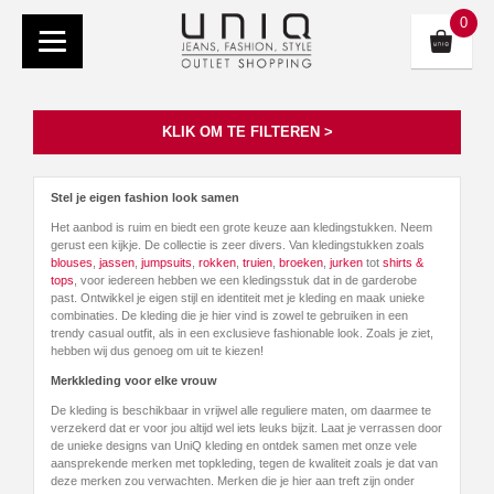
0
KLIK OM TE FILTEREN >
Stel je eigen fashion look samen
Het aanbod is ruim en biedt een grote keuze aan kledingstukken. Neem
gerust een kijkje. De collectie is zeer divers. Van kledingstukken zoals
blouses
,
jassen
,
jumpsuits
,
rokken
,
truien
,
broeken
,
jurken
tot
shirts &
tops
, voor iedereen hebben we een kledingsstuk dat in de garderobe
past. Ontwikkel je eigen stijl en identiteit met je kleding en maak unieke
combinaties. De kleding die je hier vind is zowel te gebruiken in een
trendy casual outfit, als in een exclusieve fashionable look. Zoals je ziet,
hebben wij dus genoeg om uit te kiezen!
Merkkleding voor elke vrouw
De kleding is beschikbaar in vrijwel alle reguliere maten, om daarmee te
verzekerd dat er voor jou altijd wel iets leuks bijzit. Laat je verrassen door
de unieke designs van UniQ kleding en ontdek samen met onze vele
aansprekende merken met topkleding, tegen de kwaliteit zoals je dat van
deze merken zou verwachten. Merken die je hier aan treft zijn onder