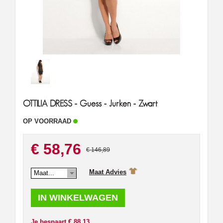
OTTILIA DRESS - Guess - Jurken - Zwart
OP VOORRAAD
€ 58,76
€ 146,89
Maat Advies
Maat...
Je bespaart € 88.13