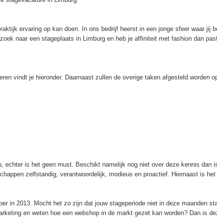
raktijk ervaring op kan doen. In ons bedrijf heerst in een jonge sfeer waar jij 
opzoek naar een stageplaats in Limburg en heb je affiniteit met fashion dan pas
eren vindt je hieronder. Daarnaast zullen de overige taken afgesteld worden 
 echter is het geen must. Beschikt namelijk nog niet over deze kennis dan is
happen zelfstandig, verantwoordelijk, modieus en proactief. Hiernaast is he
ber in 2013. Mocht het zo zijn dat jouw stageperiode niet in deze maanden 
marketing en weten hoe een webshop in de markt gezet kan worden? Dan is deze 