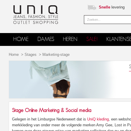
Snelle
levering
HOME
DAMES
HEREN
SALE!
KLANTENSE
Home
>
Stages
>
Marketing-stage
S
Stage Online Marketing & Social media
Gelegen in het Limburgse Nederweert dat is
UniQ kleding
, een websho
merkkleding van onder meer de volgende merken Amy Gee, Lost in Par
komen over deze nieuwe wijze van marketing solliciteer dan nu op de