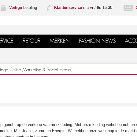
Veilige
betaling
Klantenservice
ma-vr / 9u-16:30
RVICE
RETOUR
MERKEN
FASHION NEWS
ACC
tage Online Marketing & Social media
p gericht op de verkoop van merkkleding. Met onze kleding webshop richten 
adise, Met Jeans, Zumo en Energie. Wij hebben onze webshop in de markt ge
ze stagevacature in Limburg.