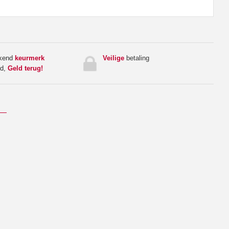
rkend
keurmerk
Veilige
betaling
ed,
Geld terug!