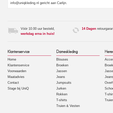
info@uniqkleding.nl gericht aan Carlijn.
Vóór 10.00 uur besteld,
14 Dagen
retourgaran
werkdag erna in huis!
Klantenservice
Dameskleding
Here
Home
Blouses
Acces
Klantenservice
Broeken
Broe
Voorwaarden
Jassen
Jass
Maatadvies
Jeans
Jean
Contact
Jumpsuits
Over
Stage bij UniQ
Jurken
Scho
Rokken
T-shir
T-shirts
Truie
Truien & Vesten