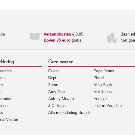
tie
Verzendkosten
€ 3,95
Bezit e
Boven 75 euro
gratis!
Niet go
nkleding
Onze merken
soires
Guess
Pepe Jeans
ken
Dept
Phard
en
Zumo
Miss Sixty
s
Amy Gee
Met Jeans
hemden
Antony Morato
Energie
enen
J.C. Rags
Lost in Paradise
ts
Alle merkkleding Brands
n & Vesten