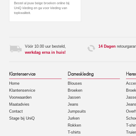
Bestel al jouw beige broeken online bij
UniQ kleding en ga voor kleding van
topkwaliteit.
Vóór 10.00 uur besteld,
14 Dagen
retourgaran
werkdag erna in huis!
Klantenservice
Dameskleding
Here
Home
Blouses
Acces
Klantenservice
Broeken
Broe
Voorwaarden
Jassen
Jass
Maatadvies
Jeans
Jean
Contact
Jumpsuits
Over
Stage bij UniQ
Jurken
Scho
Rokken
T-shir
T-shirts
Truie