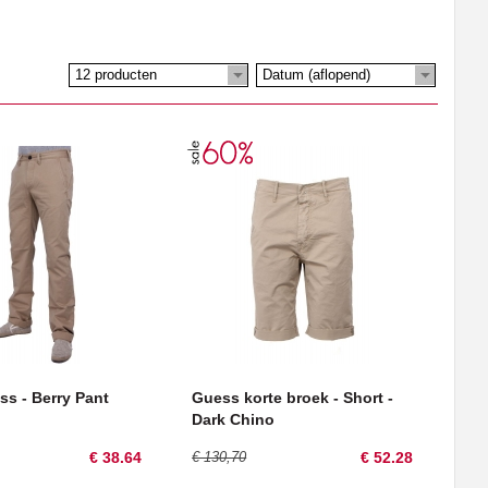
12 producten
Datum (aflopend)
s - Berry Pant
Guess korte broek - Short -
Dark Chino
€ 38.64
€ 130,70
€ 52.28