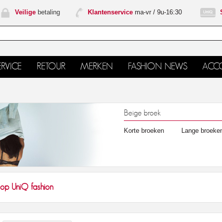
Veilige
betaling
Klantenservice
ma-vr / 9u-16:30
RVICE
RETOUR
MERKEN
FASHION NEWS
ACC
Beige broek
Korte broeken
Lange broeke
op UniQ fashion