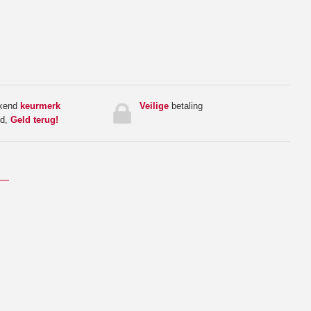
rkend
keurmerk
Veilige
betaling
ed,
Geld terug!