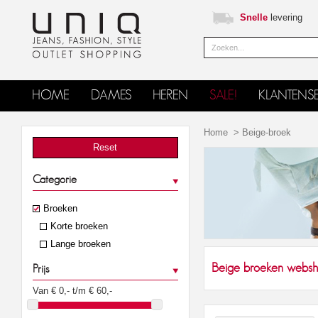
Snelle
levering
HOME
DAMES
HEREN
SALE!
KLANTENSE
Home
>
Beige-broek
Reset
Categorie
Broeken
Korte broeken
Lange broeken
Beige broeken websh
Prijs
Van €
0
,- t/m €
60
,-