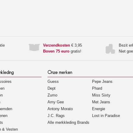
tie
Verzendkosten
€ 3,95
Bezit e
Boven 75 euro
gratis!
Niet go
nkleding
Onze merken
soires
Guess
Pepe Jeans
ken
Dept
Phard
en
Zumo
Miss Sixty
s
Amy Gee
Met Jeans
hemden
Antony Morato
Energie
enen
J.C. Rags
Lost in Paradise
ts
Alle merkkleding Brands
n & Vesten