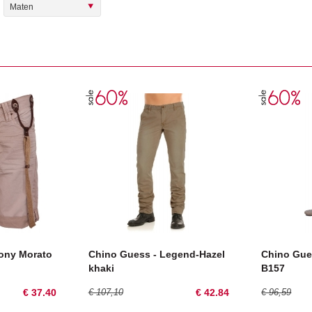
Maten
tony Morato
Chino Guess - Legend-Hazel
Chino Gues
khaki
B157
€ 37.40
€ 107,10
€ 42.84
€ 96,59