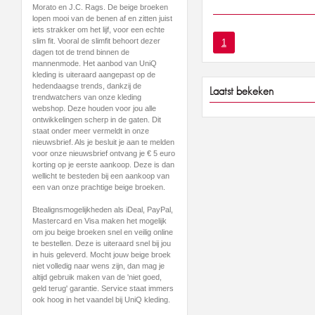
Morato en J.C. Rags. De beige broeken
lopen mooi van de benen af en zitten juist
iets strakker om het lijf, voor een echte
slim fit. Vooral de slimfit behoort dezer
1
dagen tot de trend binnen de
mannenmode. Het aanbod van UniQ
kleding is uiteraard aangepast op de
hedendaagse trends, dankzij de
Laatst bekeken
trendwatchers van onze kleding
webshop. Deze houden voor jou alle
ontwikkelingen scherp in de gaten. Dit
staat onder meer vermeldt in onze
nieuwsbrief. Als je besluit je aan te melden
voor onze nieuwsbrief ontvang je € 5 euro
korting op je eerste aankoop. Deze is dan
wellicht te besteden bij een aankoop van
een van onze prachtige beige broeken.
Btealignsmogelijkheden als iDeal, PayPal,
Mastercard en Visa maken het mogelijk
om jou beige broeken snel en veilig online
te bestellen. Deze is uiteraard snel bij jou
in huis geleverd. Mocht jouw beige broek
niet volledig naar wens zijn, dan mag je
altijd gebruik maken van de 'niet goed,
geld terug' garantie. Service staat immers
ook hoog in het vaandel bij UniQ kleding.