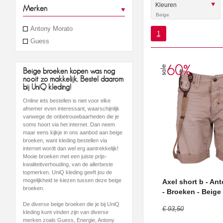
Kleuren
Merken
Beige
x
Antony Morato
1
Guess
Beige broeken kopen was nog
nooit zo makkelijk. Bestel daarom
bij UniQ kleding!
Online iets bestellen is niet voor elke
afnemer even interessant, waarschijnlijk
vanwege de onbetrouwbaarheden die je
soms hoort via het internet. Dan neem
maar eens kijkje in ons aanbod aan beige
broeken, want kleding bestellen via
internet wordt dan wel erg aantrekkelijk!
Mooie broeken met een juiste prijs-
kwaliteitverhouding, van de allerbeste
topmerken. UniQ kleding geeft jou de
mogelijkheid te kiezen tussen deze beige
Axel short b - An
broeken.
- Broeken - Beige
De diverse beige broeken die je bij UniQ
€ 93,50
kleding kunt vinden zijn van diverse
merken zoals Guess, Energie, Antony