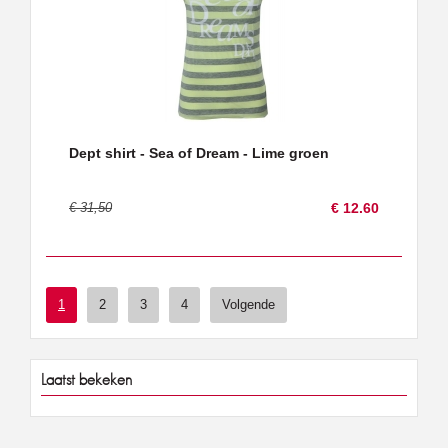
Dept shirt - Sea of Dream - Lime groen
€ 31,50
€ 12.60
1
2
3
4
Volgende
Laatst bekeken