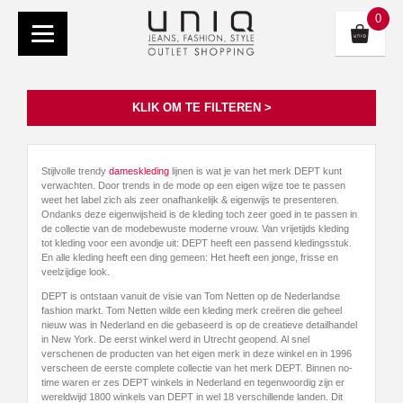
0
KLIK OM TE FILTEREN >
Stijlvolle trendy
dameskleding
lijnen is wat je van het merk DEPT kunt
verwachten. Door trends in de mode op een eigen wijze toe te passen
weet het label zich als zeer onafhankelijk & eigenwijs te presenteren.
Ondanks deze eigenwijsheid is de kleding toch zeer goed in te passen in
de collectie van de modebewuste moderne vrouw. Van vrijetijds kleding
tot kleding voor een avondje uit: DEPT heeft een passend kledingsstuk.
En alle kleding heeft een ding gemeen: Het heeft een jonge, frisse en
veelzijdige look.
DEPT is ontstaan vanuit de visie van Tom Netten op de Nederlandse
fashion markt. Tom Netten wilde een kleding merk creëren die geheel
nieuw was in Nederland en die gebaseerd is op de creatieve detailhandel
in New York. De eerst winkel werd in Utrecht geopend. Al snel
verschenen de producten van het eigen merk in deze winkel en in 1996
verscheen de eerste complete collectie van het merk DEPT. Binnen no-
time waren er zes DEPT winkels in Nederland en tegenwoordig zijn er
wereldwijd 1800 winkels van DEPT in wel 18 verschillende landen. Dit