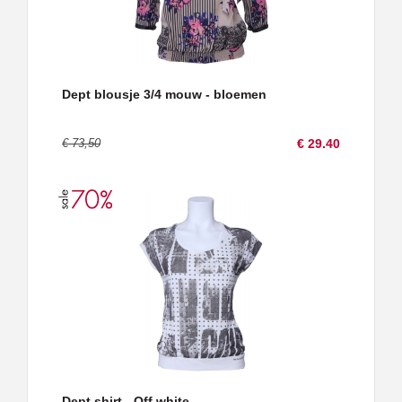
Dept blousje 3/4 mouw - bloemen
€ 73,50
€ 29.40
Dept shirt - Off white