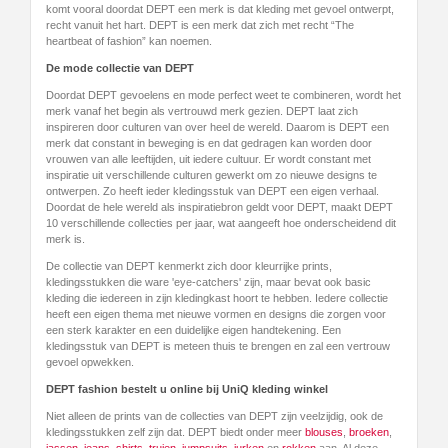
komt vooral doordat DEPT een merk is dat kleding met gevoel ontwerpt,
recht vanuit het hart. DEPT is een merk dat zich met recht “The
heartbeat of fashion” kan noemen.
De mode collectie van DEPT
Doordat DEPT gevoelens en mode perfect weet te combineren, wordt het
merk vanaf het begin als vertrouwd merk gezien. DEPT laat zich
inspireren door culturen van over heel de wereld. Daarom is DEPT een
merk dat constant in beweging is en dat gedragen kan worden door
vrouwen van alle leeftijden, uit iedere cultuur. Er wordt constant met
inspiratie uit verschillende culturen gewerkt om zo nieuwe designs te
ontwerpen. Zo heeft ieder kledingsstuk van DEPT een eigen verhaal.
Doordat de hele wereld als inspiratiebron geldt voor DEPT, maakt DEPT
10 verschillende collecties per jaar, wat aangeeft hoe onderscheidend dit
merk is.
De collectie van DEPT kenmerkt zich door kleurrijke prints,
kledingsstukken die ware 'eye-catchers' zijn, maar bevat ook basic
kleding die iedereen in zijn kledingkast hoort te hebben. Iedere collectie
heeft een eigen thema met nieuwe vormen en designs die zorgen voor
een sterk karakter en een duidelijke eigen handtekening. Een
kledingsstuk van DEPT is meteen thuis te brengen en zal een vertrouw
gevoel opwekken.
DEPT fashion bestelt u online bij UniQ kleding winkel
Niet alleen de prints van de collecties van DEPT zijn veelzijdig, ook de
kledingsstukken zelf zijn dat. DEPT biedt onder meer
blouses
,
broeken
,
jassen
,
jeans
,
shirts
,
truien
,
jumpsuits
,
jurken
en
rokken
aan. Al deze