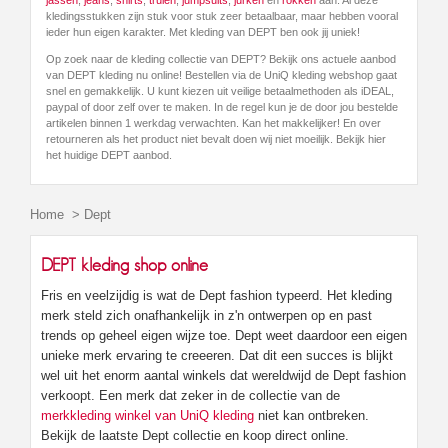
kledingsstukken zijn stuk voor stuk zeer betaalbaar, maar hebben vooral
ieder hun eigen karakter. Met kleding van DEPT ben ook jij uniek!
Op zoek naar de kleding collectie van DEPT? Bekijk ons actuele aanbod
van DEPT kleding nu online! Bestellen via de UniQ kleding webshop gaat
snel en gemakkelijk. U kunt kiezen uit veilige betaalmethoden als iDEAL,
paypal of door zelf over te maken. In de regel kun je de door jou bestelde
artikelen binnen 1 werkdag verwachten. Kan het makkelijker! En over
retourneren als het product niet bevalt doen wij niet moeilijk. Bekijk hier
het huidige DEPT aanbod.
Home
>
Dept
DEPT kleding shop online
Fris en veelzijdig is wat de Dept fashion typeerd. Het kleding
merk steld zich onafhankelijk in z'n ontwerpen op en past
trends op geheel eigen wijze toe. Dept weet daardoor een eigen
unieke merk ervaring te creeeren. Dat dit een succes is blijkt
wel uit het enorm aantal winkels dat wereldwijd de Dept fashion
verkoopt. Een merk dat zeker in de collectie van de
merkkleding winkel van UniQ kleding
niet kan ontbreken.
Bekijk de laatste Dept collectie en koop direct online.