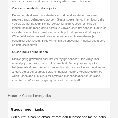
accessoires voor in de winter, zoals sjaals en handschoenen.
Zomer- en wintertrends in jacks
De zomer staat weer voor de deur en dat betekent dat er ook weer
nieuwe trends gelanceerd worden. Guess speelt hier op in en loopt zelfs
voorop als het gaat om trends. De zomer biedt Guess namelijk de
mogelijkheid om meer kleine details te verwerken in het aanbod. Ook is er
meestal een veelvoud aan kleuren die bepalend zijn voor de designers.
Wil je fashionable gekleed gaan in de zomer dan is een nieuwe jas
essentieel voor je look. In de winter zijn de ontwerpen meestal gebaseerd
op donkere kleuren.
Guess jacks online kopen
Nieuwsgierig geworden naar het veelzijdige aanbod? Dan kun je hier
natuurlijk je slag slaan en direct het aanbod Guess jassen en jacks
bekijken. Alle Guess jassen in het aanbod zijn te combineren met diverse
andere accessoires zoals sjaals en handschoenen. Mocht je deze nog
willen kopen dan kun je je outfit afmaken met handschoenen en sjaals
van Guess! Wees nieuwsgierig en bekijk het aanbod!
Home
>
Guess-heren-jacks
Guess heren jacks
Een outfit is pas helemaal af met een bijpassende jas of jacks.