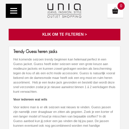
0
KLIK OM TE FILTEREN >
Trendy Guess heren jacks
Het komende seizoen trendy beginnen kan helemaal perfect in een
Guess jacket. Guess heeft ieder seizoen weer een grote keuze aan
modieuze jackets en kunnen zowel gedragen worden als bescherming
tegen de kou of als een echt mode accessoire. Guess is natuurlijk vooral
bekend om de damesmode maar heeft ook een erg mooi en ruim heren
assortiment. Heb je een leuke jack gevonden en besteld dan wordt deze
snel verzonden zodat je je nieuwe aanwinst binnen 1 á 2 werkdagen thuis
kunt verwachten.
Voor iedereen wat wils
Voor iedere man is er elk seizoen wat nieuws te vinden. Guess jassen
zijn namelijk zeer draagbaar en zitten als gegoten. Zoek je een korter of
een langer model of houd je misschien van bepaalde stoffen? In dit
Guess aanbod kun jij zeker een jas vinden die bij jou past. De jassen
kunnen eventueel ook nog gecombineerd worden met handige