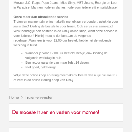
Morato, J.C. Rags, Pepe Jeans, Miss Sixty, MET Jeans, Energie en Lost
in Paradise! Mannenmode en damesmode voor iedere stijl en prijsklasse!
Onze meer dan uitstekende service
Truien en mannen zijn onlosmakelijk met elkaar verbonden, gelukkig voor
jou is UniQ kleding de bestelsite voor truien. Ook service is aanwezig!
Welk bedrag je ook besteed in de UniQ online shop, want onze service is
voor iedereen! Hierbij moet je denken aan de volgende
regelingen:Wanneer je voor 12.00 uur besteld heb je het de volgende
werkdag in huis!
Wanneer je voor 12:00 uur besteld, heb je jouw kleding de
volgende werkdag in huis!
Een retour garantie van maar liefst 14 dagen.
Niet goed, geld terug!
Wil je deze online koop ervaring meemaken? Bestel dan nu je nieuwe trui
of vest in de online kleding shop van UniQ!
Home
>
Truien-en-vesten
De mooiste truien en vesten voor mannen!