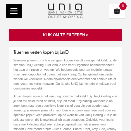
0
KLIK OM TE FILTEREN >
Truien en vesten kopen bij UniQ
Wanneer je een trui online wilt gaan kopen kan dit zeer gemakkelijk op de
site van UniQ kleding. Hier vind je een zeer uitgebreid aanbod wanneer
het gaat om truien en vesten. We hebben vele soorten modellen zoals
truien met capuchon of truien met een kraag. Op het gebied van vesten
bieden we veel keus. Neem bijvoorbeeld een vest met een scheve rits of
een vest met korte mouwen. Op de site UniQ fashion zijn ontelbaar veel
combinaties mogelijk!
Truien kopen op internet was nog nooit zo makkelijk! Bij UniQ kleding kun
je een trui selecteren op kleur, prijs en maat. Erg handig wanneer je op
zoek bent naar een specifieke kleur trui of vest die een goede match
vormt op je nieuwe jeans of chino! Ben je op zoek naar een vest voor een
speciale prijs? Geen probleem, op de website van UniQ kleding kun je de
prijs aangeven die je maximaal wilt gaan besteden. Gelukkig voor jou is
onze merkkleding altijd zeer scherp geprijsd dus heb je meer voor
minder! Onze merken zijn: Guess, Zumo, Phard, Dept, Amy Gee, Antony