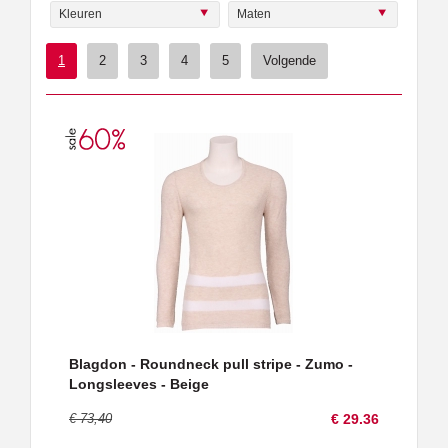
Kleuren
Maten
1
2
3
4
5
Volgende
Blagdon - Roundneck pull stripe - Zumo -
Longsleeves - Beige
€ 73,40
€ 29.36