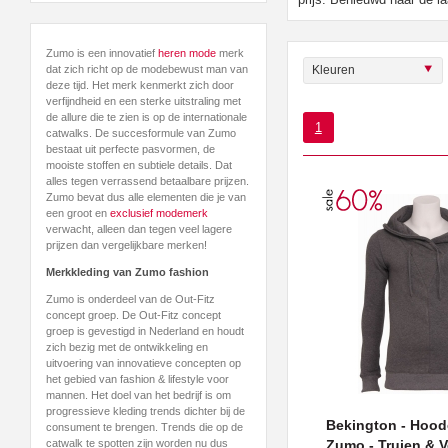
Zumo is een innovatief
heren mode
merk
Kleuren
dat zich richt op de modebewust man van
deze tijd. Het merk kenmerkt zich door
verfijndheid en een sterke uitstraling met
de allure die te zien is op de internationale
1
catwalks. De succesformule van Zumo
bestaat uit perfecte pasvormen, de
mooiste stoffen en subtiele details. Dat
alles tegen verrassend betaalbare prijzen.
Zumo bevat dus alle elementen die je van
een groot en
exclusief modemerk
verwacht, alleen dan tegen veel lagere
prijzen dan vergelijkbare merken!
Merkkleding van Zumo fashion
Zumo is onderdeel van de Out-Fitz
concept groep. De Out-Fitz concept
groep is gevestigd in Nederland en houdt
zich bezig met de ontwikkeling en
uitvoering van innovatieve concepten op
het gebied van fashion & lifestyle voor
mannen. Het doel van het bedrijf is om
progressieve kleding trends dichter bij de
Bekington - Hood
consument te brengen. Trends die op de
Zumo - Truien & V
catwalk te spotten zijn worden nu dus