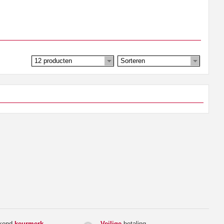
12 producten
Sorteren
rkend
keurmerk
Veilige
betaling