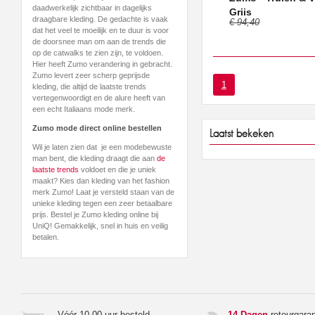
daadwerkelijk zichtbaar in dagelijks
Grijs
draagbare kleding. De gedachte is vaak
€ 94,40
dat het veel te moeilijk en te duur is voor
de doorsnee man om aan de trends die
op de catwalks te zien zijn, te voldoen.
Hier heeft Zumo verandering in gebracht.
Zumo levert zeer scherp geprijsde
1
kleding, die altijd de laatste trends
vertegenwoordigt en de alure heeft van
een echt Italiaans mode merk.
Zumo mode direct online bestellen
Laatst bekeken
Wil je laten zien dat je een modebewuste
man bent, die kleding draagt die aan
de
laatste trends
voldoet en die je uniek
maakt? Kies dan kleding van het fashion
merk Zumo! Laat je versteld staan van de
unieke kleding tegen een zeer betaalbare
prijs. Bestel je Zumo kleding online bij
UniQ! Gemakkelijk, snel in huis en veilig
betalen.
Vóór 10.00 uur besteld,
14 Dagen
retourgaran