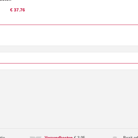
€ 37.76
tie
Verzendkosten
€ 3,95
Bezit e