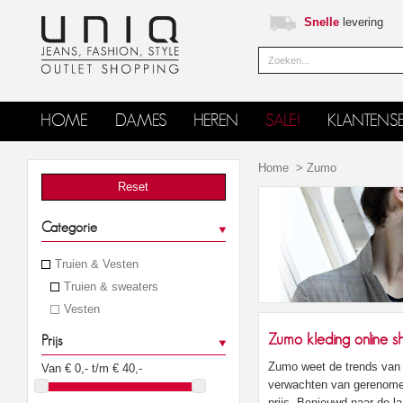
Snelle
levering
HOME
DAMES
HEREN
SALE!
KLANTENSE
Home
>
Zumo
Reset
Categorie
Truien & Vesten
Truien & sweaters
Vesten
Zumo kleding online s
Prijs
Zumo weet de trends van d
Van €
0
,- t/m €
40
,-
verwachten van gerenomee
prijs. Benieuwd naar de l