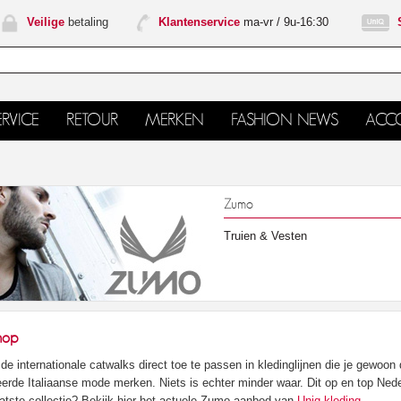
Veilige
betaling
Klantenservice
ma-vr / 9u-16:30
RVICE
RETOUR
MERKEN
FASHION NEWS
ACC
Zumo
Truien & Vesten
hop
e internationale catwalks direct toe te passen in kledinglijnen die je gewoon
rde Italiaanse mode merken. Niets is echter minder waar. Dit op en top Ned
aatste collectie? Bekijk hier het actuele Zumo aanbod van
Uniq kleding
.