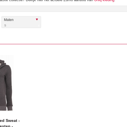
Maten
S
x
ed Sweat -
esten -