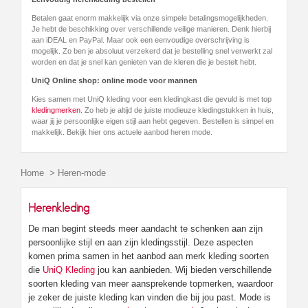
Betalen gaat enorm makkelijk via onze simpele betalingsmogelijkheden.
Je hebt de beschikking over verschillende veilige manieren. Denk hierbij
aan iDEAL en PayPal. Maar ook een eenvoudige overschrijving is
mogelijk. Zo ben je absoluut verzekerd dat je bestelling snel verwerkt zal
worden en dat je snel kan genieten van de kleren die je bestelt hebt.
UniQ Online shop: online mode voor mannen
Kies samen met UniQ kleding voor een kledingkast die gevuld is met top
kledingmerken
. Zo heb je altijd de juiste modieuze kledingstukken in huis,
waar jij je persoonlijke eigen stijl aan hebt gegeven. Bestellen is simpel en
makkelijk. Bekijk hier ons actuele aanbod heren mode.
Home
>
Heren-mode
Herenkleding
De man begint steeds meer aandacht te schenken aan zijn
persoonlijke stijl en aan zijn kledingsstijl. Deze aspecten
komen prima samen in het aanbod aan merk kleding soorten
die
UniQ Kleding
jou kan aanbieden. Wij bieden verschillende
soorten kleding van meer aansprekende topmerken, waardoor
je zeker de juiste kleding kan vinden die bij jou past. Mode is