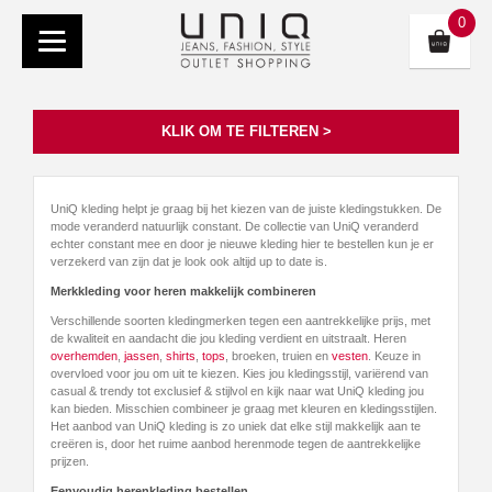
0
KLIK OM TE FILTEREN >
UniQ kleding helpt je graag bij het kiezen van de juiste kledingstukken. De
mode veranderd natuurlijk constant. De collectie van UniQ veranderd
echter constant mee en door je nieuwe kleding hier te bestellen kun je er
verzekerd van zijn dat je look ook altijd up to date is.
Merkkleding voor heren makkelijk combineren
Verschillende soorten kledingmerken tegen een aantrekkelijke prijs, met
de kwaliteit en aandacht die jou kleding verdient en uitstraalt. Heren
overhemden
,
jassen
,
shirts
,
tops
, broeken, truien en
vesten
. Keuze in
overvloed voor jou om uit te kiezen. Kies jou kledingsstijl, variërend van
casual & trendy tot exclusief & stijlvol en kijk naar wat UniQ kleding jou
kan bieden. Misschien combineer je graag met kleuren en kledingsstijlen.
Het aanbod van UniQ kleding is zo uniek dat elke stijl makkelijk aan te
creëren is, door het ruime aanbod herenmode tegen de aantrekkelijke
prijzen.
Eenvoudig herenkleding bestellen