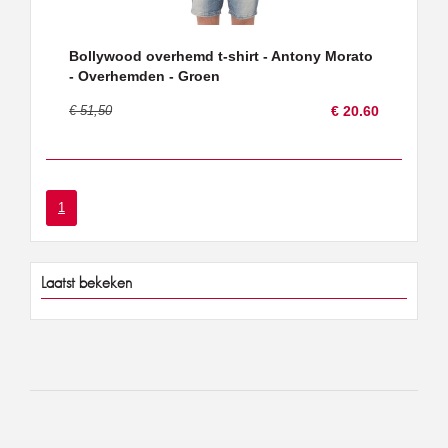
Bollywood overhemd t-shirt - Antony Morato
- Overhemden - Groen
€ 51,50
€ 20.60
1
Laatst bekeken
Verzendkosten
€ 3,95
Boven 75 euro
gratis!