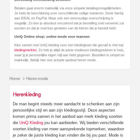
Betalen gaat enorm makkelijk via onze simpele betalingsmogelijkheden.
Je hebt de beschikking over verschillende veilige manieren. Denk hierbij
aan iDEAL en PayPal. Maar ook een eenvoudige overschrijving is
mogelijk. Zo ben je absoluut verzekerd dat je bestelling snel verwerkt zal
worden en dat je snel kan genieten van de kleren die je bestelt hebt.
UniQ Online shop: online mode voor mannen
Kies samen met UniQ kleding voor een kledingkast die gevuld is met top
kledingmerken
. Zo heb je altijd de juiste modieuze kledingstukken in huis,
waar jij je persoonlijke eigen stijl aan hebt gegeven. Bestellen is simpel en
makkelijk. Bekijk hier ons actuele aanbod heren mode.
Home
>
Heren-mode
Herenkleding
De man begint steeds meer aandacht te schenken aan zijn
persoonlijke stijl en aan zijn kledingsstijl. Deze aspecten
komen prima samen in het aanbod aan merk kleding soorten
die
UniQ Kleding
jou kan aanbieden. Wij bieden verschillende
soorten kleding van meer aansprekende topmerken, waardoor
je zeker de juiste kleding kan vinden die bij jou past. Mode is