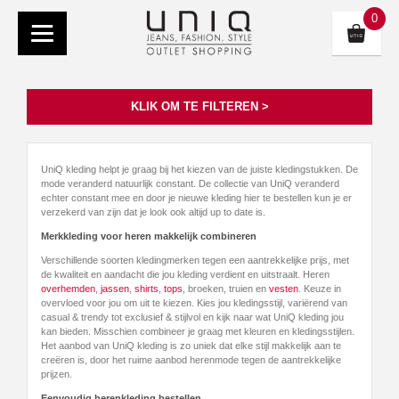
0
KLIK OM TE FILTEREN >
UniQ kleding helpt je graag bij het kiezen van de juiste kledingstukken. De
mode veranderd natuurlijk constant. De collectie van UniQ veranderd
echter constant mee en door je nieuwe kleding hier te bestellen kun je er
verzekerd van zijn dat je look ook altijd up to date is.
Merkkleding voor heren makkelijk combineren
Verschillende soorten kledingmerken tegen een aantrekkelijke prijs, met
de kwaliteit en aandacht die jou kleding verdient en uitstraalt. Heren
overhemden
,
jassen
,
shirts
,
tops
, broeken, truien en
vesten
. Keuze in
overvloed voor jou om uit te kiezen. Kies jou kledingsstijl, variërend van
casual & trendy tot exclusief & stijlvol en kijk naar wat UniQ kleding jou
kan bieden. Misschien combineer je graag met kleuren en kledingsstijlen.
Het aanbod van UniQ kleding is zo uniek dat elke stijl makkelijk aan te
creëren is, door het ruime aanbod herenmode tegen de aantrekkelijke
prijzen.
Eenvoudig herenkleding bestellen