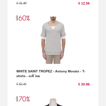
€ 31,40
€ 12.56
WHITE SAINT TROPEZ - Antony Morato - T-
shirts - crÃ¨me
€ 52,41
€ 20.96