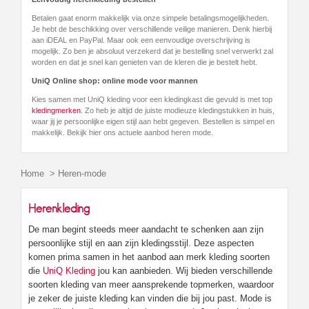
Betalen gaat enorm makkelijk via onze simpele betalingsmogelijkheden.
Je hebt de beschikking over verschillende veilige manieren. Denk hierbij
aan iDEAL en PayPal. Maar ook een eenvoudige overschrijving is
mogelijk. Zo ben je absoluut verzekerd dat je bestelling snel verwerkt zal
worden en dat je snel kan genieten van de kleren die je bestelt hebt.
UniQ Online shop: online mode voor mannen
Kies samen met UniQ kleding voor een kledingkast die gevuld is met top
kledingmerken
. Zo heb je altijd de juiste modieuze kledingstukken in huis,
waar jij je persoonlijke eigen stijl aan hebt gegeven. Bestellen is simpel en
makkelijk. Bekijk hier ons actuele aanbod heren mode.
Home
>
Heren-mode
Herenkleding
De man begint steeds meer aandacht te schenken aan zijn
persoonlijke stijl en aan zijn kledingsstijl. Deze aspecten
komen prima samen in het aanbod aan merk kleding soorten
die
UniQ Kleding
jou kan aanbieden. Wij bieden verschillende
soorten kleding van meer aansprekende topmerken, waardoor
je zeker de juiste kleding kan vinden die bij jou past. Mode is