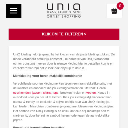
0
KLIK OM TE FILTEREN >
UniQ kleding helpt je graag bij het kiezen van de juiste kledingstukken. De
mode veranderd natuurlijk constant. De collectie van UniQ veranderd
echter constant mee en door je nieuwe kleding hier te bestellen kun je er
verzekerd van zijn dat je look ook altijd up to date is.
Merkkleding voor heren makkelijk combineren
Verschillende soorten kledingmerken tegen een aantrekkelijke prijs, met
de kwaliteit en aandacht die jou kleding verdient en uitstraalt. Heren
overhemden
,
jassen
,
shirts
,
tops
, broeken, truien en
vesten
. Keuze in
overvloed voor jou om uit te kiezen. Kies jou kledingsstijl, variërend van
casual & trendy tot exclusief & stijlvol en kijk naar wat UniQ kleding jou
kan bieden. Misschien combineer je graag met kleuren en kledingsstijlen.
Het aanbod van UniQ kleding is zo uniek dat elke stijl makkelijk aan te
creëren is, door het ruime aanbod herenmode tegen de aantrekkelijke
prijzen.
Eenvoudig herenkleding bestellen