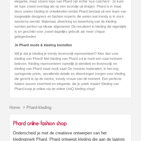
elegante, maar stoere tops van Phard zijn echte 'eye-catchers'. Je kunt
de tops zowel overdag als op een avondje uit dragen. Phard is in staat
deze unieke kleding te ontwikkelen omdat Phard bestaat uit een team van
toegewijde designers en fashion experts die weten wat trendy is in onze
westerse wereld. Materiaal, afwerking en bewerking van de kleding
worden perfect op elkaar afgestemd. Dit resulteert in kleding die eigentijds
is en geschikt voor zowel dagelijks gebruik als meer chique
gelegenheden.
Je Phard mode & kleding bestellen
Wil je dat je kleding je trendy levensstijl representeert? Kies dan voor
kleding van Phard! Met kleding van Phard zul je nooit een saai moment
beleven. Kleding representeert namelijk je identiteit en levensstijl, en
kleding van Phard staat nooit saai! De mooiste materialen, in het oog
springende prints, opvallende details en afwerkingen zorgen voor kleding
die gericht is op de sterke, trendy vrouw van dit moment. Een perfecte
balans tussen stoerheid en elegantie, die je uniek maakt! Kleding van
Phard koop je online via de online UniQ kleding shop!
Home
>
Phard-kleding
Phard online fashion shop
Onderscheid je met de creatieve ontwerpen van het
kledingmerk Phard. Phard ontwerpt kleding die aan de laatste