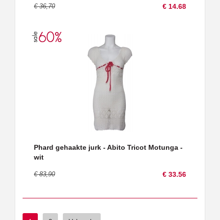
€ 36,70
€ 14.68
Phard gehaakte jurk - Abito Tricot Motunga -
wit
€ 83,90
€ 33.56