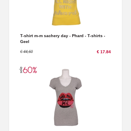
T-shirt m-m sachery day - Phard - T-shirts -
Geel
€ 44,60
€ 17.84