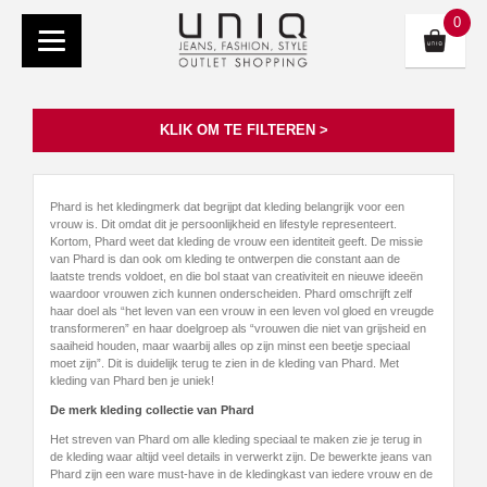
0
KLIK OM TE FILTEREN >
Phard is het kledingmerk dat begrijpt dat kleding belangrijk voor een
vrouw is. Dit omdat dit je persoonlijkheid en lifestyle representeert.
Kortom, Phard weet dat kleding de vrouw een identiteit geeft. De missie
van Phard is dan ook om kleding te ontwerpen die constant aan de
laatste trends voldoet, en die bol staat van creativiteit en nieuwe ideeën
waardoor vrouwen zich kunnen onderscheiden. Phard omschrijft zelf
haar doel als “het leven van een vrouw in een leven vol gloed en vreugde
transformeren” en haar doelgroep als “vrouwen die niet van grijsheid en
saaiheid houden, maar waarbij alles op zijn minst een beetje speciaal
moet zijn”. Dit is duidelijk terug te zien in de kleding van Phard. Met
kleding van Phard ben je uniek!
De merk kleding collectie van Phard
Het streven van Phard om alle kleding speciaal te maken zie je terug in
de kleding waar altijd veel details in verwerkt zijn. De bewerkte jeans van
Phard zijn een ware must-have in de kledingkast van iedere vrouw en de