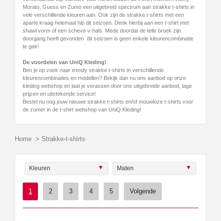
Morato, Guess en Zumo een uitgebreid spectrum aan strakke t-shirts in
vele verschillende kleuren aan. Ook zijn de strakke t-shirts met een
aparte kraag helemaal hip dit seizoen. Denk hierbij aan een t-shirt met
shawl vorm of een scheve v-hals. Mede doordat de felle broek zijn
doorgang heeft gevonden dit seizoen is geen enkele kleurencombinatie
te gek!
De voordelen van UniQ Kleding!
Ben je op zoek naar trendy strakke t-shirts in verschillende
kleurencombinaties en modellen? Bekijk dan nu ons aanbod op onze
kleding webshop en laat je verassen door ons uitgebreide aanbod, lage
prijzen en uitstekende service!
Bestel nu nog jouw nieuwe strakke t-shirts en/of mouwloze t-shirts voor
de zomer in de t-shirt webshop van UniQ Kleding!
Home
>
Strakke-t-shirts
Kleuren
Maten
1
2
3
4
5
Volgende