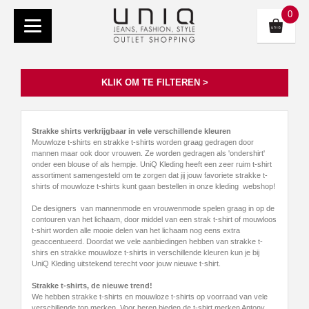
0
KLIK OM TE FILTEREN >
Strakke shirts verkrijgbaar in vele verschillende kleuren
Mouwloze t-shirts en strakke t-shirts worden graag gedragen door
mannen maar ook door vrouwen. Ze worden gedragen als 'ondershirt'
onder een blouse of als hempje. UniQ Kleding heeft een zeer ruim t-shirt
assortiment samengesteld om te zorgen dat jij jouw favoriete strakke t-
shirts of mouwloze t-shirts kunt gaan bestellen in onze kleding webshop!
De designers van mannenmode en vrouwenmode spelen graag in op de
contouren van het lichaam, door middel van een strak t-shirt of mouwloos
t-shirt worden alle mooie delen van het lichaam nog eens extra
geaccentueerd. Doordat we vele aanbiedingen hebben van strakke t-
shirs en strakke mouwloze t-shirts in verschillende kleuren kun je bij
UniQ Kleding uitstekend terecht voor jouw nieuwe t-shirt.
Strakke t-shirts, de nieuwe trend!
We hebben strakke t-shirts en mouwloze t-shirts op voorraad van vele
verschillende top merken. Voor heren bieden de t-shirt merken Antony