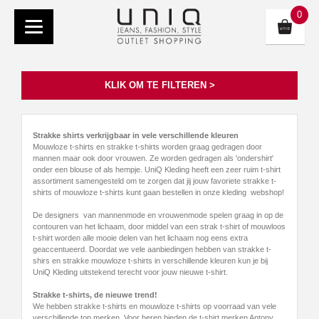
0
KLIK OM TE FILTEREN >
Strakke shirts verkrijgbaar in vele verschillende kleuren
Mouwloze t-shirts en strakke t-shirts worden graag gedragen door
mannen maar ook door vrouwen. Ze worden gedragen als 'ondershirt'
onder een blouse of als hempje. UniQ Kleding heeft een zeer ruim t-shirt
assortiment samengesteld om te zorgen dat jij jouw favoriete strakke t-
shirts of mouwloze t-shirts kunt gaan bestellen in onze kleding webshop!
De designers van mannenmode en vrouwenmode spelen graag in op de
contouren van het lichaam, door middel van een strak t-shirt of mouwloos
t-shirt worden alle mooie delen van het lichaam nog eens extra
geaccentueerd. Doordat we vele aanbiedingen hebben van strakke t-
shirs en strakke mouwloze t-shirts in verschillende kleuren kun je bij
UniQ Kleding uitstekend terecht voor jouw nieuwe t-shirt.
Strakke t-shirts, de nieuwe trend!
We hebben strakke t-shirts en mouwloze t-shirts op voorraad van vele
verschillende top merken. Voor heren bieden de t-shirt merken Antony