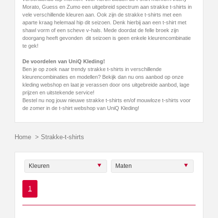
Morato, Guess en Zumo een uitgebreid spectrum aan strakke t-shirts in
vele verschillende kleuren aan. Ook zijn de strakke t-shirts met een
aparte kraag helemaal hip dit seizoen. Denk hierbij aan een t-shirt met
shawl vorm of een scheve v-hals. Mede doordat de felle broek zijn
doorgang heeft gevonden dit seizoen is geen enkele kleurencombinatie
te gek!
De voordelen van UniQ Kleding!
Ben je op zoek naar trendy strakke t-shirts in verschillende
kleurencombinaties en modellen? Bekijk dan nu ons aanbod op onze
kleding webshop en laat je verassen door ons uitgebreide aanbod, lage
prijzen en uitstekende service!
Bestel nu nog jouw nieuwe strakke t-shirts en/of mouwloze t-shirts voor
de zomer in de t-shirt webshop van UniQ Kleding!
Home
>
Strakke-t-shirts
Kleuren
Maten
1