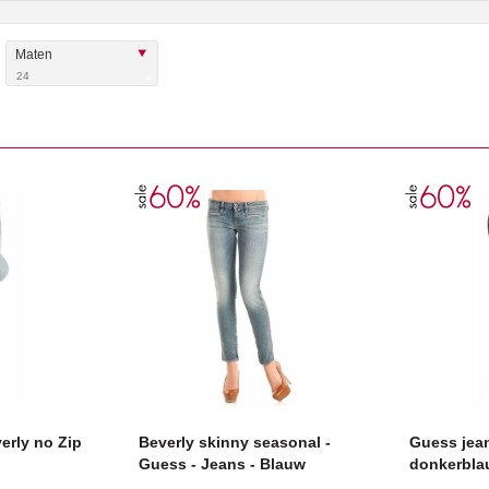
Maten
24
x
erly no Zip
Beverly skinny seasonal -
Guess jeans
Guess - Jeans - Blauw
donkerbl