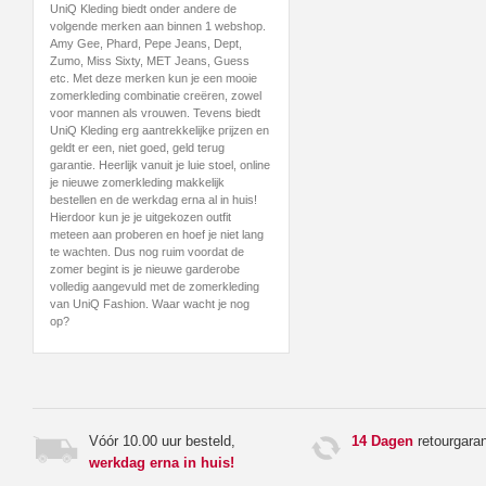
UniQ Kleding biedt onder andere de
volgende merken aan binnen 1 webshop.
Amy Gee, Phard, Pepe Jeans, Dept,
Zumo, Miss Sixty, MET Jeans, Guess
etc. Met deze merken kun je een mooie
zomerkleding combinatie creëren, zowel
voor mannen als vrouwen. Tevens biedt
UniQ Kleding erg aantrekkelijke prijzen en
geldt er een, niet goed, geld terug
garantie. Heerlijk vanuit je luie stoel, online
je nieuwe zomerkleding makkelijk
bestellen en de werkdag erna al in huis!
Hierdoor kun je je uitgekozen outfit
meteen aan proberen en hoef je niet lang
te wachten. Dus nog ruim voordat de
zomer begint is je nieuwe garderobe
volledig aangevuld met de zomerkleding
van UniQ Fashion. Waar wacht je nog
op?
Vóór 10.00 uur besteld,
14 Dagen
retourgaran
werkdag erna in huis!