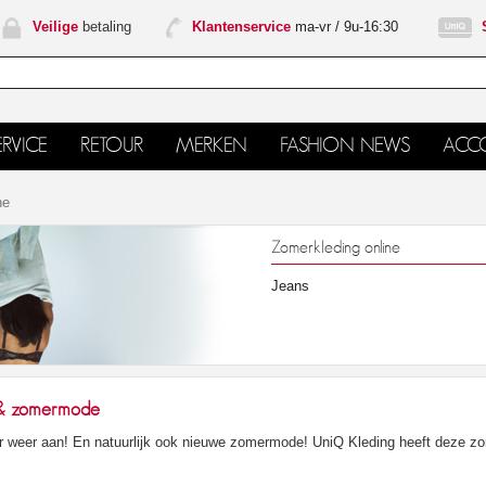
Veilige
betaling
Klantenservice
ma-vr / 9u-16:30
RVICE
RETOUR
MERKEN
FASHION NEWS
ACC
ne
Zomerkleding online
Jeans
 & zomermode
er weer aan! En natuurlijk ook nieuwe zomermode! UniQ Kleding heeft deze z