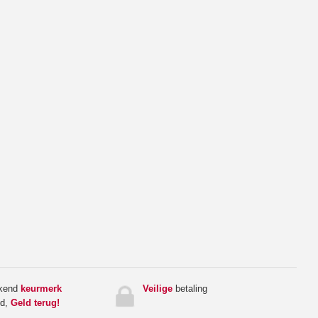
rkend
keurmerk
Veilige
betaling
ed,
Geld terug!