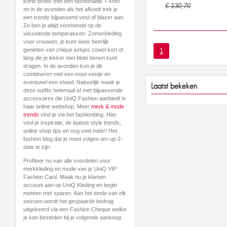
korte broek met een fashionable T-shirt
€ 130,70
en in de avonden als het afkoelt trek je
een trendy bijpassend vest of blazer aan.
Zo ben je altijd voorbereid op de
wisselende temperaturen. Zomerkleding
voor vrouwen, je kunt weer heerlijk
genieten van chique jurkjes zowel kort of
1
lang die je lekker met blote benen kunt
dragen. In de avonden kun je dit
combineren met een mooi vestje en
eventueel een shawl. Natuurlijk maak je
Laatst bekeken
deze outfits helemaal af met bijpassende
accessoires die UniQ Fashion aanbiedt in
haar online webshop. Meer
merk & mode
trends
vind je via het fashionblog. Hier
vind je inspiratie, de laatste style trends,
online shop tips en nog veel méér! Het
fashion blog dat je moet volgen om up-2-
date te zijn.
Profiteer nu van alle voordelen voor
merkkleding en mode van je UniQ VIP
Fashion Card. Maak nu je klanten
account aan op UniQ Kleding en begin
meteen met sparen. Aan het einde van elk
seizoen wordt het gespaarde bedrag
uitgekeerd via een Fashion Cheque welke
je kan besteden bij je volgende aankoop.