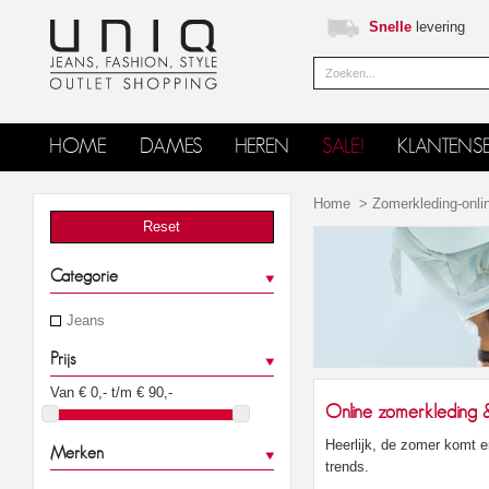
Snelle
levering
HOME
DAMES
HEREN
SALE!
KLANTENSE
Home
>
Zomerkleding-onli
Reset
Categorie
Jeans
Prijs
Van €
0
,- t/m €
90
,-
Online zomerkleding
Heerlijk, de zomer komt 
Merken
trends.