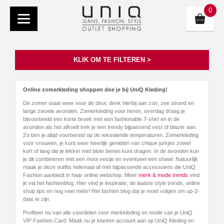
0
KLIK OM TE FILTEREN >
Online zomerkleding shoppen doe je bij UniQ Kleding!
De zomer staat weer voor de deur, denk hierbij aan zon, zee strand en
lange zwoele avonden. Zomerkleding voor heren, overdag draag je
bijvoorbeeld een korte broek met een fashionable T-shirt en in de
avonden als het afkoelt trek je een trendy bijpassend vest of blazer aan.
Zo ben je altijd voorbereid op de wisselende temperaturen. Zomerkleding
voor vrouwen, je kunt weer heerlijk genieten van chique jurkjes zowel
kort of lang die je lekker met blote benen kunt dragen. In de avonden kun
je dit combineren met een mooi vestje en eventueel een shawl. Natuurlijk
maak je deze outfits helemaal af met bijpassende accessoires die UniQ
Fashion aanbiedt in haar online webshop. Meer
merk & mode trends
vind
je via het fashionblog. Hier vind je inspiratie, de laatste style trends, online
shop tips en nog veel méér! Het fashion blog dat je moet volgen om up-2-
date te zijn.
Profiteer nu van alle voordelen voor merkkleding en mode van je UniQ
VIP Fashion Card. Maak nu je klanten account aan op UniQ Kleding en