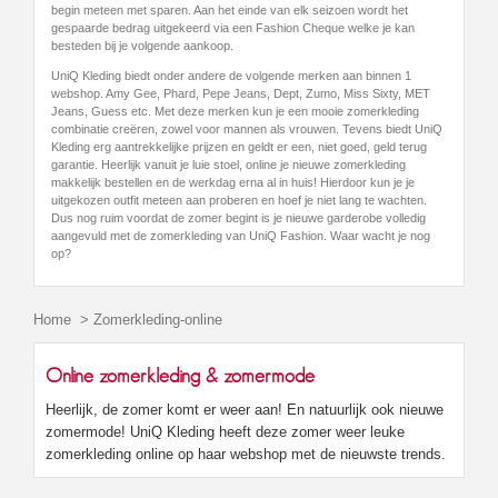
begin meteen met sparen. Aan het einde van elk seizoen wordt het
gespaarde bedrag uitgekeerd via een Fashion Cheque welke je kan
besteden bij je volgende aankoop.
UniQ Kleding biedt onder andere de volgende merken aan binnen 1
webshop. Amy Gee, Phard, Pepe Jeans, Dept, Zumo, Miss Sixty, MET
Jeans, Guess etc. Met deze merken kun je een mooie zomerkleding
combinatie creëren, zowel voor mannen als vrouwen. Tevens biedt UniQ
Kleding erg aantrekkelijke prijzen en geldt er een, niet goed, geld terug
garantie. Heerlijk vanuit je luie stoel, online je nieuwe zomerkleding
makkelijk bestellen en de werkdag erna al in huis! Hierdoor kun je je
uitgekozen outfit meteen aan proberen en hoef je niet lang te wachten.
Dus nog ruim voordat de zomer begint is je nieuwe garderobe volledig
aangevuld met de zomerkleding van UniQ Fashion. Waar wacht je nog
op?
Home
>
Zomerkleding-online
Online zomerkleding & zomermode
Heerlijk, de zomer komt er weer aan! En natuurlijk ook nieuwe
zomermode! UniQ Kleding heeft deze zomer weer leuke
zomerkleding online op haar webshop met de nieuwste trends.