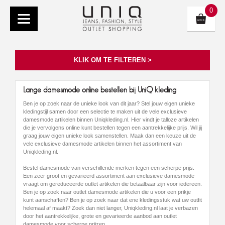
0
KLIK OM TE FILTEREN >
Lange damesmode online bestellen bij UniQ kleding
Ben je op zoek naar de unieke look van dit jaar? Stel jouw eigen unieke
kledingstijl samen door een selectie te maken uit de vele exclusieve
damesmode artikelen binnen Uniqkleding.nl. Hier vindt je talloze artikelen
die je vervolgens online kunt bestellen tegen een aantrekkelijke prijs. Wil jij
graag jouw eigen unieke look samenstellen. Maak dan een keuze uit de
vele exclusieve damesmode artikelen binnen het assortiment van
Uniqkleding.nl.
Bestel damesmode van verschillende merken tegen een scherpe prijs.
Een zeer groot en gevarieerd assortiment aan exclusieve damesmode
vraagt om gereduceerde outlet artikelen die betaalbaar zijn voor iedereen.
Ben je op zoek naar outlet damesmode artikelen die u voor een prikje
kunt aanschaffen? Ben je op zoek naar dat ene kledingsstuk wat uw outfit
helemaal af maakt? Zoek dan niet langer, Uniqkleding.nl laat je verbazen
door het aantrekkelijke, grote en gevarieerde aanbod aan outlet
damesmode voor scherpe prijzen.