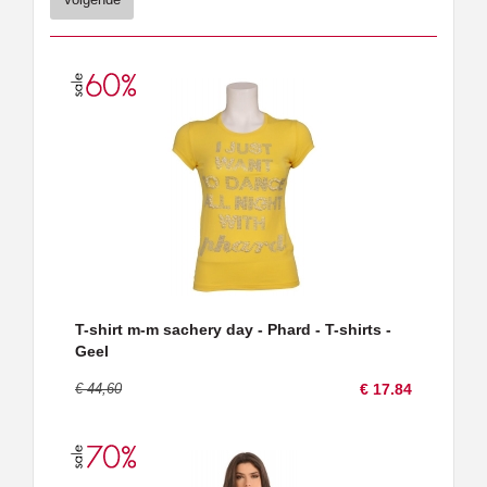
T-shirt m-m sachery day - Phard - T-shirts -
Geel
€ 44,60
€ 17.84