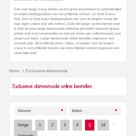
Ook voor lange vrouw, bieden wij een groot assortiment en aantrekkelijke
en unieke kledingstukken van verschillende merken. Zo heeft Guess,
Amy Gee en Dept leuke kledingstukken ook voor de langere vrouw die
haar eigen unieke look wilt creëren. Zoek niet langer op het internet want
je hebt dé juiste lange damesmode webshop gevonden waarmee jij jouw
unieke look kunt samenstellen en met een boost aan zelfvertrouwen over
straat kunt lopen. Lange damesmode online bestellen tegenover een
scherpe prijs. Verschillende jeans, rokjes, en jurkjes voor de langere
vrouw in verschillende kleuren van verschillende merken tegenover een
vaste lage prijs!
Home
>
Exclusieve-damesmode
Exclusieve damesmode online bestellen
Kleuren
Maten
...
Vorige
1
2
3
4
5
24
Volgende