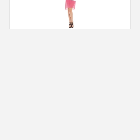
Short Jacket - Amy Gee - Jassen - Blauw
€ 73,40
€ 29.36