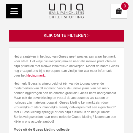
0
KLIK OM TE FILTEREN >
Het vraagteken in het logo van Guess geeft precies aan waar het merk
voor staat. Het wil je nieuwsgierig maken naar alle nieuwe producten en
altijd prikkelen met nieuwe innovatieve ontwerpen. Mocht de naam Guess
nog vraagtekens bij je oproepen, dan vind je hier wat meer informatie
over het
kleding merk
.
Het merk Guess is uitgegroeid tot één van de toonaangevende
modemerken van dit moment. Vooral de unieke jeans van het merk
hebben bijgedragen aan de enorme groei die Guess heeft doorgemaakt.
Maar ook de bovenkleding en vooral de accessoires als tassen en
horloges zijn mateloos populair. Guess kleding kenmerkt zich door
vrouwelijke of sterk mannelijke, trendy ontwerpen met een eigen 'touch'.
Met Guess kleding spring je er dus altijd tussen uit en ben je 'uniek'!
Benieuwd geworden naar onze collectie Guess kleding? Neem dan een
kijkje in ons actuele aanbod!
Mode uit de Guess kleding collectie