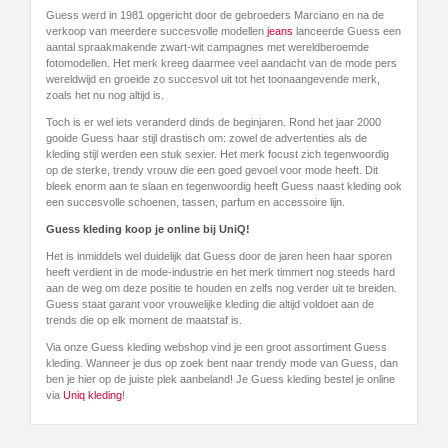
Guess werd in 1981 opgericht door de gebroeders Marciano en na de
verkoop van meerdere succesvolle modellen
jeans
lanceerde Guess een
aantal spraakmakende zwart-wit campagnes met wereldberoemde
fotomodellen. Het merk kreeg daarmee veel aandacht van de mode pers
wereldwijd en groeide zo succesvol uit tot het toonaangevende merk,
zoals het nu nog altijd is.
Toch is er wel iets veranderd dinds de beginjaren. Rond het jaar 2000
gooide Guess haar stijl drastisch om: zowel de advertenties als de
kleding stijl werden een stuk sexier. Het merk focust zich tegenwoordig
op de sterke, trendy vrouw die een goed gevoel voor mode heeft. Dit
bleek enorm aan te slaan en tegenwoordig heeft Guess naast kleding ook
een succesvolle schoenen, tassen, parfum en accessoire lijn.
Guess kleding koop je online bij UniQ!
Het is inmiddels wel duidelijk dat Guess door de jaren heen haar sporen
heeft verdient in de mode-industrie en het merk timmert nog steeds hard
aan de weg om deze positie te houden en zelfs nog verder uit te breiden.
Guess staat garant voor vrouwelijke kleding die altijd voldoet aan de
trends die op elk moment de maatstaf is.
Via onze Guess kleding webshop vind je een groot assortiment Guess
kleding. Wanneer je dus op zoek bent naar trendy mode van Guess, dan
ben je hier op de juiste plek aanbeland! Je Guess kleding bestel je online
via
Uniq kleding
!