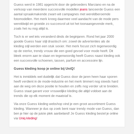
Guess werd in 1981 opgericht door de gebroeders Marciano en na de
verkoop van meerdere succesvolle modellen
jeans
lanceerde Guess een
aantal spraakmakende zwart-wit campagnes met wereldberoemde
fotomodellen. Het merk kreeg daarmee veel aandacht van de mode pers
wereldwijd en groeide zo succesvol uit tot het toonaangevende merk,
zoals het nu nog altijd is.
Toch is er wel iets veranderd dinds de beginjaren. Rond het jaar 2000
gooide Guess haar stijl drastisch om: zowel de advertenties als de
kleding stijl werden een stuk sexier. Het merk focust zich tegenwoordig
op de sterke, trendy vrouw die een goed gevoel voor mode heeft. Dit
bleek enorm aan te slaan en tegenwoordig heeft Guess naast kleding ook
een succesvolle schoenen, tassen, parfum en accessoire lijn.
Guess kleding koop je online bij UniQ!
Het is inmiddels wel duidelijk dat Guess door de jaren heen haar sporen
heeft verdient in de mode-industrie en het merk timmert nog steeds hard
aan de weg om deze positie te houden en zelfs nog verder uit te breiden.
Guess staat garant voor vrouwelijke kleding die altijd voldoet aan de
trends die op elk moment de maatstaf is.
Via onze Guess kleding webshop vind je een groot assortiment Guess
kleding. Wanneer je dus op zoek bent naar trendy mode van Guess, dan
ben je hier op de juiste plek aanbeland! Je Guess kleding bestel je online
via
Uniq kleding
!