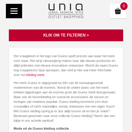
0
KLIK OM TE FILTEREN >
Het vraagteken in het logo van Guess geeft precies aan waar het merk
voor staat. Het wil je nieuwsgierig maken naar alle nieuwe producten en
altijd prikkelen met nieuwe innovatieve ontwerpen. Mocht de naam Guess
nog vraagtekens bij je oproepen, dan vind je hier wat meer informatie
over het
kleding merk
.
Het merk Guess is uitgegroeid tot één van de toonaangevende
modemerken van dit moment. Vooral de unieke jeans van het merk
hebben bijgedragen aan de enorme groei die Guess heeft doorgemaakt.
Maar ook de bovenkleding en vooral de accessoires als tassen en
horloges zijn mateloos populair. Guess kleding kenmerkt zich door
vrouwelijke of sterk mannelijke, trendy ontwerpen met een eigen 'touch'.
Met Guess kleding spring je er dus altijd tussen uit en ben je 'uniek'!
Benieuwd geworden naar onze collectie Guess kleding? Neem dan een
kijkje in ons actuele aanbod!
Mode uit de Guess kleding collectie