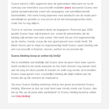
Guess werd in 1981 opgericht door de gebroeders Marciano en na de
verkoop van meerdere succesvolle modellen
jeans
lanceerde Guess een
aantal spraakmakende zwart-wit campagnes met wereldberoemde
fotomodellen. Het merk kreeg daarmee veel aandacht van de mode pers
wereldwijd en groeide zo succesvol uit tot het toonaangevende merk,
zoals het nu nog altijd is.
Toch is er wel iets veranderd dinds de beginjaren. Rond het jaar 2000
gooide Guess haar stijl drastisch om: zowel de advertenties als de
kleding stijl werden een stuk sexier. Het merk focust zich tegenwoordig
op de sterke, trendy vrouw die een goed gevoel voor mode heeft. Dit
bleek enorm aan te slaan en tegenwoordig heeft Guess naast kleding ook
een succesvolle schoenen, tassen, parfum en accessoire lijn.
Guess kleding koop je online bij UniQ!
Het is inmiddels wel duidelijk dat Guess door de jaren heen haar sporen
heeft verdient in de mode-industrie en het merk timmert nog steeds hard
aan de weg om deze positie te houden en zelfs nog verder uit te breiden.
Guess staat garant voor vrouwelijke kleding die altijd voldoet aan de
trends die op elk moment de maatstaf is.
Via onze Guess kleding webshop vind je een groot assortiment Guess
kleding. Wanneer je dus op zoek bent naar trendy mode van Guess, dan
ben je hier op de juiste plek aanbeland! Je Guess kleding bestel je online
via
Uniq kleding
!