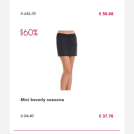
€ 141,70
€ 56.68
Mini beverly seasona
€ 94,40
€ 37.76