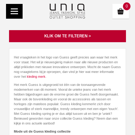
0
KLIK OM TE FILTEREN >
Het vraagteken in het logo van Guess geeft precies aan waar het merk
voor staat. Het wil je nieuwsgierig maken naar alle nieuwe producten en
altijd prikkelen met nieuwe innovatieve ontwerpen. Mocht de naam Guess
nog vraagtekens bij je oproepen, dan vind je hier wat meer informatie
over het
kleding merk
.
Het merk Guess is uitgegroeid tot één van de toonaangevende
modemerken van dit moment. Vooral de unieke jeans van het merk
hebben bijgedragen aan de enorme groei die Guess heeft doorgemaakt.
Maar ook de bovenkleding en vooral de accessoires als tassen en
horloges zijn mateloos populair. Guess kleding kenmerkt zich door
vrouwelijke of sterk mannelijke, trendy ontwerpen met een eigen 'touch'.
Met Guess kleding spring je er dus altijd tussen uit en ben je 'uniek'!
Benieuwd geworden naar onze collectie Guess kleding? Neem dan een
kijkje in ons actuele aanbod!
Mode uit de Guess kleding collectie