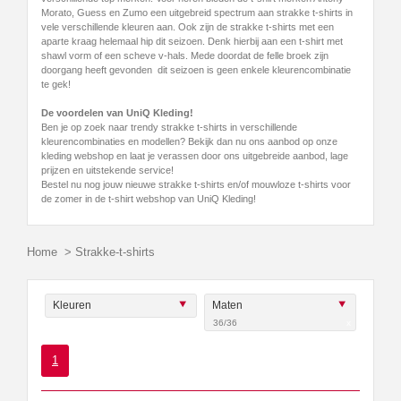
Morato, Guess en Zumo een uitgebreid spectrum aan strakke t-shirts in
vele verschillende kleuren aan. Ook zijn de strakke t-shirts met een
aparte kraag helemaal hip dit seizoen. Denk hierbij aan een t-shirt met
shawl vorm of een scheve v-hals. Mede doordat de felle broek zijn
doorgang heeft gevonden dit seizoen is geen enkele kleurencombinatie
te gek!
De voordelen van UniQ Kleding!
Ben je op zoek naar trendy strakke t-shirts in verschillende
kleurencombinaties en modellen? Bekijk dan nu ons aanbod op onze
kleding webshop en laat je verassen door ons uitgebreide aanbod, lage
prijzen en uitstekende service!
Bestel nu nog jouw nieuwe strakke t-shirts en/of mouwloze t-shirts voor
de zomer in de t-shirt webshop van UniQ Kleding!
Home
>
Strakke-t-shirts
Kleuren
Maten
36/36
x
1