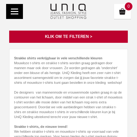
0
KLIK OM TE FILTEREN >
Strakke shirts verkrijgbaar in vele verschillende kleuren
Mouwloze t-shirts en strakke t-shirts worden graag gedragen door
mannen maar ook door vrouwen. Ze worden gedragen als 'ondershirt'
onder een blouse of als hempje. UniQ Kleding heeft een zeer ruim t-shirt
assortiment samengesteld om te zorgen dat jij jouw favoriete strakke t-
shirts of mouwloze t-shirts kunt gaan bestellen in onze kleding webshop!
De designers van mannenmode en vrouwenmode spelen graag in op de
contouren van het lichaam, door middel van een strak t-shirt of mouwloos
t-shirt worden alle mooie delen van het lichaam nog eens extra
geaccentueerd. Doordat we vele aanbiedingen hebben van strakke t-
shirs en strakke mouwloze t-shirts in verschillende kleuren kun je bij
UniQ Kleding uitstekend terecht voor jouw nieuwe t-shirt.
Strakke t-shirts, de nieuwe trend!
We hebben strakke t-shirts en mouwloze t-shirts op voorraad van vele
verschillende top merken. Voor heren bieden de t-shirt merken Antony