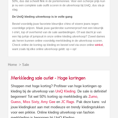
50%, dus dat scheelt flink in de portemonnee. Voor een scherpe prijs kun
je nu een complete sale outfit scoren in de uitverkoop bij UniQ, dus sla je
slag.
De UniQ kleding uitverkoop is in volle gang
Bestel voordelig jouw favoriete kleurrijke chino of stoere jeans tegen
voordelige prijzen. Maak jouw garderobe summerproof met een kleurrijk
t-shirt, top of overhemd van de sale aanbiedingen. Of wat dacht je van
een hip jurkje of jumpsuit in onze online kleding uitverkoop? Zowel dames
als heren kunnen online voordelig merkkleding in de uitverkoop scoren.
Check online de korting op kleding en bestel snel via onze online
winkel
,
want zoals bij elke online uitverkoop geldt: op = op!
Home
>
Sale
Merkkleding sale outlet - Hoge kortingen
Shoppen met hoge korting? Profiteer van hoge kortingen op
kleding bij de uitverkoop van
UniQ Kleding
. De sale is definitief
begonnen! Tot wel 50% korting op merkkleding als
Zumo
,
Guess
,
Miss Sixty
,
Amy Gee
en
JC Rags
. Pak deze kans: vul
jouw kledingkast aan met modieuze en trendy kledingstukken
voor een prikkie. Online kleding uitverkoop van fashion
merkkleding is begonnen bij UniQ Kleding.