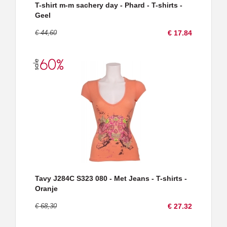
T-shirt m-m sachery day - Phard - T-shirts -
Geel
€ 44,60
€ 17.84
Tavy J284C S323 080 - Met Jeans - T-shirts -
Oranje
€ 68,30
€ 27.32