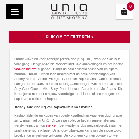
0
KLIK OM TE FILTEREN >
Online winkelen voor scherpe prijzen doe je bij UniQ, want de Sale is in
volle gang! Heb je onze nieuwsbrief met Sale aanbiedingen en het laatste
fashion nieuws
al gehad? Bekijk de sale collectie online van de hipste
merken. Heren kunnen zich uitleven met de actie aanbiedingen van
Antony Morato, Zumo, Energie, Guess en Pepe Jeans. Dames kunnen
hun garderobe aanvullen met kleding aanbiedingen van merken als Dept,
Amy Gee, Guess, Miss Sixty, Phard, Lost in Paradise en Met Jeans. Dit
is het juiste moment om jouw voordelige top, blouse of broek tegen een
super actie online te shoppen.
Trendy sale kleding van topkwaliteit met korting
Fashionable kleren kopen van goede kwaliteit kan vaak een duur grapje
zijn... maar niet bij UniQ! Onze sale collectie bevat namelijk allemaal
trendy items van top
merken
. De kwaliteit is dus gewaarborgd, maar het
prijskaartje ligt flink lager. Dit is jouw uitgelezen kans om die mooie top of
broek in de uitverkoop te kopen. De kortingen kunnen oplopen tot wel