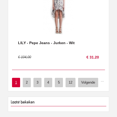
LILY - Pepe Jeans - Jurken - Wit
€ 104,00
€ 31.20
...
1
2
3
4
5
12
Volgende
Laatst bekeken