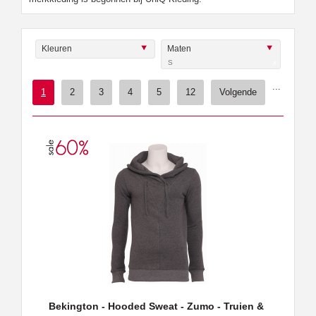
Kleuren
Maten
S
x
...
1
2
3
4
5
12
Volgende
Bekington - Hooded Sweat - Zumo - Truien &